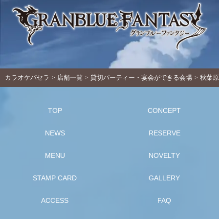
カラオケパセラ
店舗一覧
貸切パーティー・宴会ができる会場
秋葉原
TOP
CONCEPT
NEWS
RESERVE
MENU
NOVELTY
STAMP CARD
GALLERY
ACCESS
FAQ