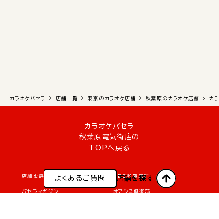
カラオケパセラ
店舗一覧
東京のカラオケ店舗
秋葉原のカラオケ店舗
カ
カラオケパセラ
秋葉原電気街店の
TOPへ戻る
店舗を選んでWEB予約
AED設置店舗
よくあるご質問
よくあるご質問
店舗を探す
店舗を探す
パセラマガジン
オアシス倶楽部
リクルート・採用情報
メディア関係のお問い合わせ