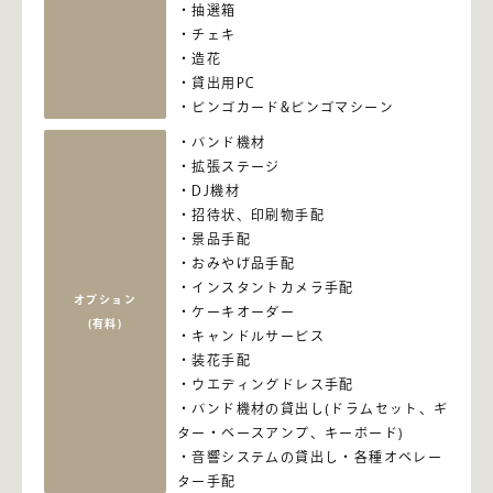
抽選箱
チェキ
造花
貸出用PC
ビンゴカード&ビンゴマシーン
バンド機材
拡張ステージ
DJ機材
招待状、印刷物手配
景品手配
おみやげ品手配
インスタントカメラ手配
オプション
ケーキオーダー
(有料)
キャンドルサービス
装花手配
ウエディングドレス手配
バンド機材の貸出し(ドラムセット、ギ
ター・ベースアンプ、キーボード)
音響システムの貸出し・各種オペレー
ター手配