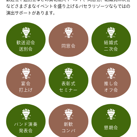
などさまざまなイベントを盛り上げるパセラリゾーツならではの
演出サポートがあります。
歓送迎会
結婚式
同窓会
送別会
二次会
宴会
表彰式
推し会
打上げ
セミナー
オフ会
バンド演奏
新歓
懇親会
発表会
コンパ