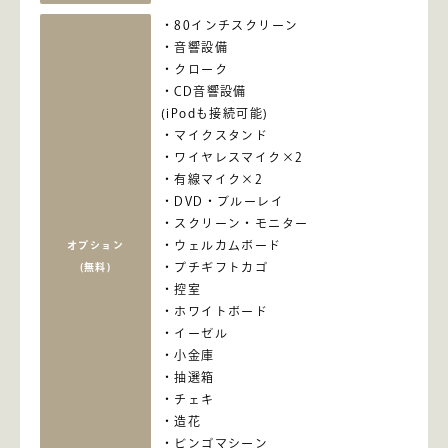
80インチスクリーン
音響設備
クローク
CD音響設備
(iPodも接続可能)
マイクスタンド
ワイヤレスマイク×2
有線マイク×2
DVD・ブルーレイ
スクリーン・モニター
ウェルカムボード
オプション
プチギフトカゴ
(無料)
控室
ホワイトボード
イーゼル
小金庫
抽選箱
チェキ
造花
ビンゴマシーン