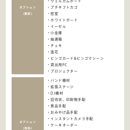
ウェルカムボード
プチギフトカゴ
オプション
控室
(無料)
ホワイトボード
イーゼル
小金庫
抽選箱
チェキ
造花
ビンゴカード&ビンゴマシーン
貸出用PC
プロジェクター
バンド機材
拡張ステージ
DJ機材
招待状、印刷物手配
景品手配
おみやげ品手配
インスタントカメラ手配
オプション
ケーキオーダー
(有料)