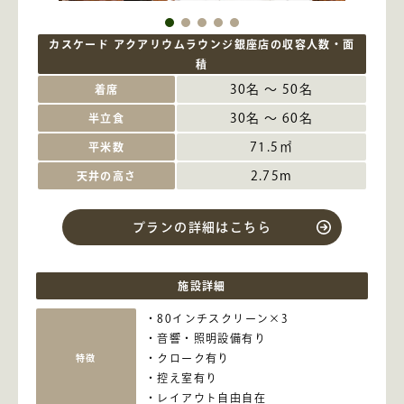
カスケード アクアリウムラウンジ銀座店の収容人数・面
積
30名 ～ 50名
着席
30名 ～ 60名
半立食
71.5㎡
平米数
2.75m
天井の高さ
プランの詳細はこちら
施設詳細
80インチスクリーン×3
音響・照明設備有り
クローク有り
特徴
控え室有り
レイアウト自由自在