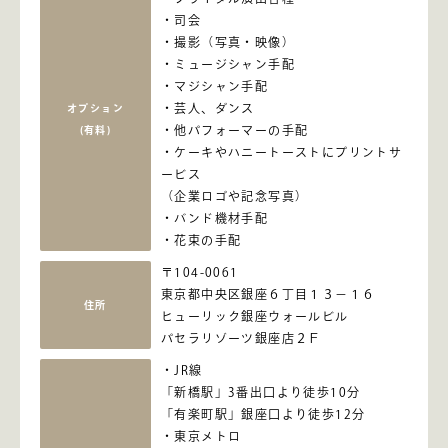
司会
撮影（写真・映像）
ミュージシャン手配
マジシャン手配
芸人、ダンス
オプション
他パフォーマーの手配
(有料)
ケーキやハニートーストにプリントサ
ービス
（企業ロゴや記念写真）
バンド機材手配
花束の手配
〒104-0061
東京都中央区銀座６丁目１３－１６
住所
ヒューリック銀座ウォールビル
パセラリゾーツ銀座店２Ｆ
JR線
「新橋駅」3番出口より徒歩10分
「有楽町駅」銀座口より徒歩12分
東京メトロ