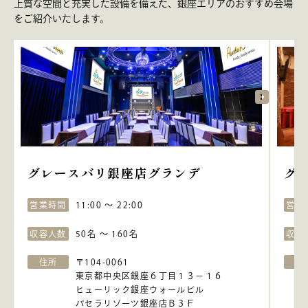
上質な空間と充実した設備を備えた、銀座エリアのおすすめ会場
をご紹介いたします。
グレースバリ銀座店グランデ
グ
営業時間
11:00 ～ 22:00
営業
収容人数
50名 ～ 160名
収容
住所
〒104-0061
住
東京都中央区銀座６丁目１３－１６
ヒューリック銀座ウォールビル
パセラリゾーツ銀座店Ｂ３Ｆ