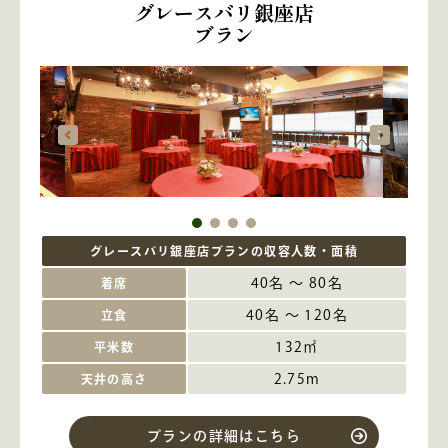
グレースバリ銀座店
ブラン
グレースバリ銀座店ブランの収容人数・面積
40名 ～ 80名
着席
40名 ～ 120名
立食
132㎡
平米数
2.75m
天井の高さ
プランの詳細はこちら