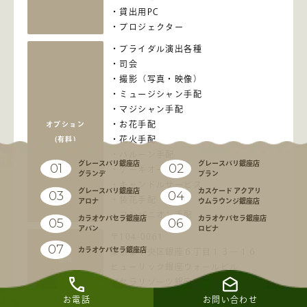
貸出用PC
プロジェクター
ブライダル演出各種
司会
撮影（写真・映像）
ミュージシャン手配
マジシャン手配
お花手配
オプション
花火手配
(有料)
バルーン手配
グレースバリ銀座店
グレースバリ銀座店
01
02
ケーキオーダー
グランデ
ブラン
キャンドルサービス
グレースバリ銀座店
カスケード アクアリ
03
04
装花手配
アロナ
ウムラウンジ銀座店
コンパニオン手配
カラオケパセラ銀座店
カラオケパセラ銀座店
05
06
アバン
ロビナ
〒104-0061
07
カラオケパセラ銀座店
東京都中央区銀座６丁目１３－１６
住所
ヒューリック銀座ウォールビル
パセラリゾーツ銀座店Ｂ３Ｆ
お電話
お問い合わせ
JR線