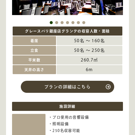
グレースバリ銀座店グランデの収容人数・面積
50名 ～ 160名
着席
50名 ～ 250名
立食
260.7㎡
平米数
6m
天井の高さ
プランの詳細はこちら
施設詳細
プロ使用の音響設備
照明設備
250名収容可能