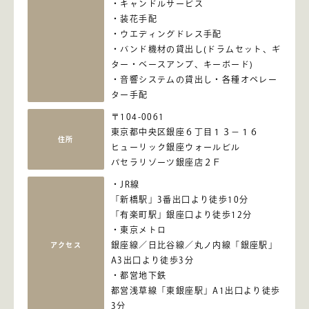
キャンドルサービス
装花手配
ウエディングドレス手配
バンド機材の貸出し(ドラムセット、ギ
ター・ベースアンプ、キーボード)
音響システムの貸出し・各種オペレー
ター手配
〒104-0061
東京都中央区銀座６丁目１３－１６
住所
ヒューリック銀座ウォールビル
パセラリゾーツ銀座店２Ｆ
JR線
「新橋駅」3番出口より徒歩10分
「有楽町駅」銀座口より徒歩12分
東京メトロ
銀座線／日比谷線／丸ノ内線「銀座駅」
アクセス
A3出口より徒歩3分
都営地下鉄
都営浅草線「東銀座駅」A1出口より徒歩
3分