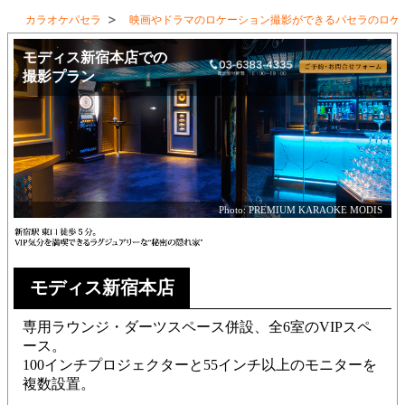
カラオケパセラ
映画やドラマのロケーション撮影ができるパセラのロケ
モディス新宿本店での
撮影プラン
Photo: PREMIUM KARAOKE MODIS
モディス新宿本店
専用ラウンジ・ダーツスペース併設、全6室のVIPスペ
ース。
100インチプロジェクターと55インチ以上のモニターを
複数設置。