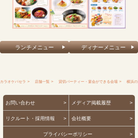
ランチメニュー
ディナーメニュー
カラオケパセラ
店舗一覧
貸切パーティー・宴会ができる会場
横浜の
お問い合わせ
>
メディア掲載履歴
>
リクルート・採用情報
>
会社概要
>
プライバシーポリシー
>