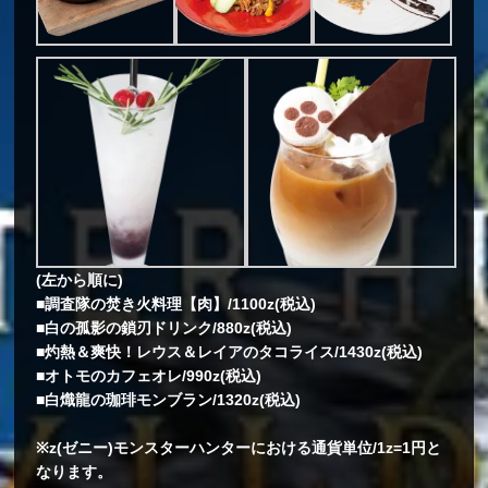
(左から順に)
■調査隊の焚き火料理【肉】/1100z(税込)
■白の孤影の鎖刃ドリンク/880z(税込)
■灼熱＆爽快！レウス＆レイアのタコライス/1430z(税込)
■オトモのカフェオレ/990z(税込)
■白熾龍の珈琲モンブラン/1320z(税込)
※z(ゼニー)モンスターハンターにおける通貨単位/1z=1円と
なります。