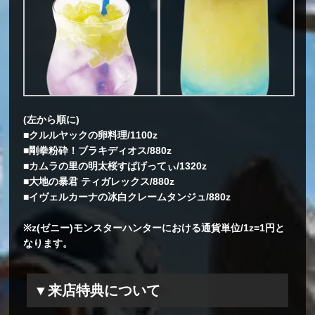
(左から順に)
■クルルヤックの卵料理/1100z
■剛拳粉砕！ブラキディオス/880z
■カムラの里の明太桜すぱげってぃ/1320z
■大地の暴君 ティガレックス/880z
■イヴェルカーナの冰白クレームタンジュ/880z
※z(ゼニー)モンスターハンターにおける通貨単位/1z=1円と
なります。
▼来店特典について