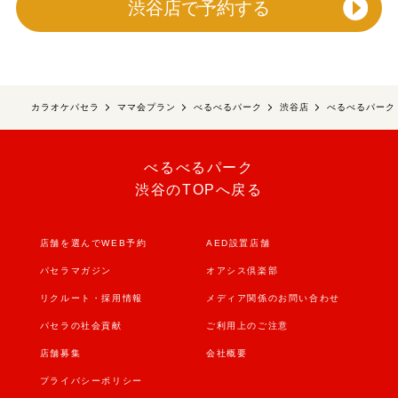
渋谷店で予約する
カラオケパセラ
ママ会プラン
べるべるパーク
渋谷店
べるべるパーク
べるべるパーク
渋谷のTOPへ戻る
店舗を選んでWEB予約
AED設置店舗
パセラマガジン
オアシス倶楽部
リクルート・採用情報
メディア関係のお問い合わせ
パセラの社会貢献
ご利用上のご注意
店舗募集
会社概要
プライバシーポリシー