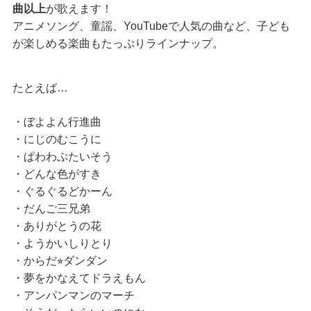
曲以上
が歌えます！
アニメソング、童謡、YouTubeで人気の曲など、子ども
が楽しめる楽曲もたっぷりラインナップ。
たとえば…
・ぼよよん行進曲
・にじのむこうに
・ぱわわぷたいそう
・どんな色がすき
・ぐるぐるどかーん
・だんご三兄弟
・ありがとうの花
・ようかいしりとり
・からだ⭐︎ダンダン
・夢をかなえてドラえもん
・アンパンマンのマーチ