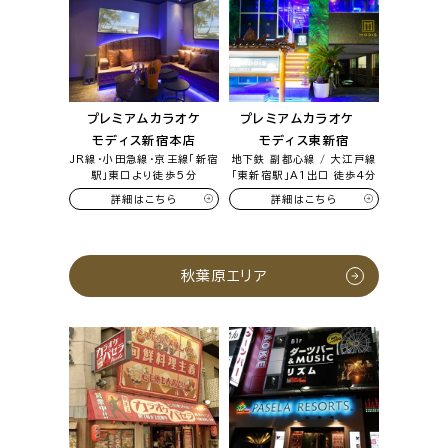
プレミアムカラオケ
プレミアムカラオケ
モディス新宿本店
モディス東新宿
JR線・小田急線・京王線「新宿
地下鉄 副都心線 / 大江戸線
駅」東口より徒歩5分
「東新宿駅」A1出口 徒歩4分
詳細はこちら
詳細はこちら
秋葉原エリア