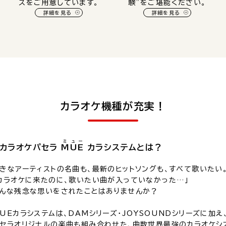
スをご用意しています。
験”をご堪能ください。
詳細を見る
詳細を見る
カラオケ機種が充実！
ミ
ュ
ー
カラオケパセラ
M
U
E
カラシステム
とは？
きなアーティストの名曲も、最新のヒットソングも、すべて歌いたい
カラオケに来たのに、歌いたい曲が入っていなかった…」
んな残念な思いをされたことはありませんか？
UEカラシステムは、DAMシリーズ・JOYSOUNDシリーズに加え
セラオリジナルの楽曲も組み合わせた、曲数世界最強のカラオケシ