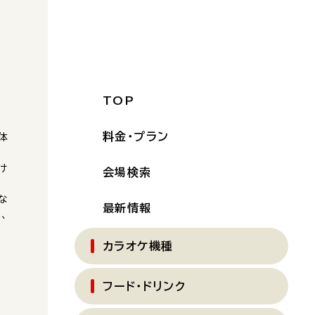
TOP
料金・プラン
体
系
け
会場検索
な
最新情報
、
カラオケ機種
フード・ドリンク