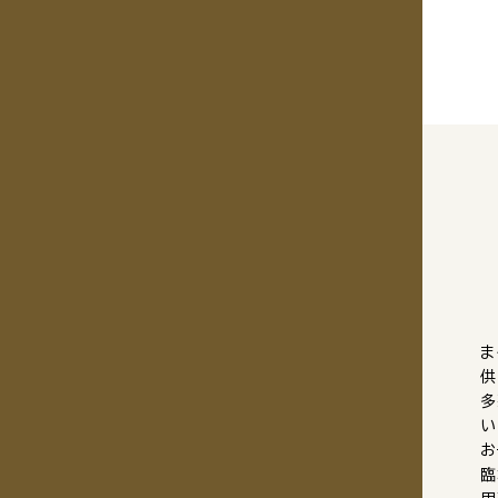
ま
供
多
い
お
臨