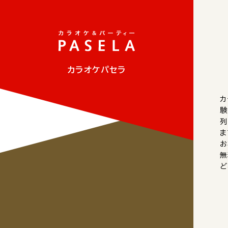
カラオケパセラ
カ
験
列
ま
お
無
ど