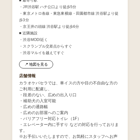
■ 最寄り駅
・JR渋谷駅 ハチ公口より徒歩5分
・東京メトロ各線・東急東横線・田園都市線 渋谷駅より徒
歩3分
・京王井の頭線 渋谷駅より徒歩6分
■ 近隣施設
・渋谷MODI近く
・スクランブル交差点からすぐ
・渋谷マルイを越えてすぐ
📍 地図を見る
店舗情報
カラオケパセラでは、車イスの方や目の不自由な方の
ご利用に配慮し、
・段差のない、広めの出入り口
・補助犬の入室可能
・広めの通路幅
・広めのお部屋へのご案内
・バリアフリー対応トイレ（1F）
・エレベーター内に手すり などの対応を行っておりま
す。
※お手伝いいたしますので、お気軽にスタッフへお声