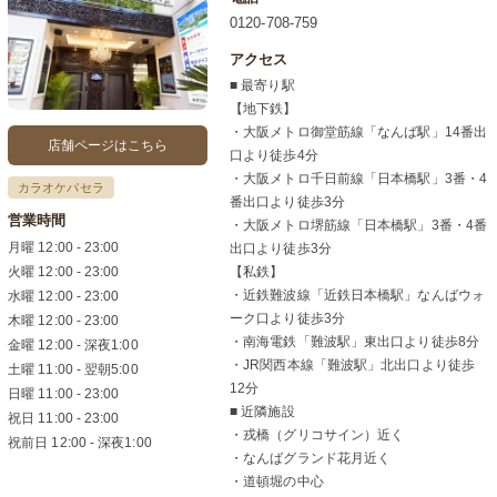
0120-708-759
アクセス
■ 最寄り駅
【地下鉄】
・大阪メトロ御堂筋線「なんば駅」14番出
店舗ページはこちら
口より徒歩4分
・大阪メトロ千日前線「日本橋駅」3番・4
カラオケパセラ
番出口より徒歩3分
営業時間
・大阪メトロ堺筋線「日本橋駅」3番・4番
月曜 12:00 - 23:00
出口より徒歩3分
火曜 12:00 - 23:00
【私鉄】
・近鉄難波線「近鉄日本橋駅」なんばウォ
水曜 12:00 - 23:00
ーク口より徒歩3分
木曜 12:00 - 23:00
・南海電鉄「難波駅」東出口より徒歩8分
金曜 12:00 - 深夜1:00
・JR関西本線「難波駅」北出口より徒歩
土曜 11:00 - 翌朝5:00
12分
日曜 11:00 - 23:00
■ 近隣施設
祝日 11:00 - 23:00
・戎橋（グリコサイン）近く
祝前日 12:00 - 深夜1:00
・なんばグランド花月近く
・道頓堀の中心