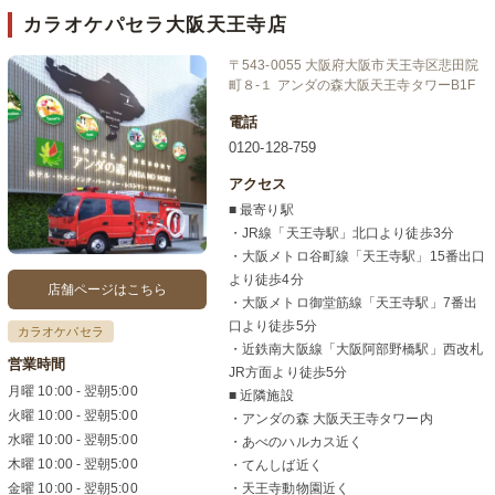
カラオケパセラ大阪天王寺店
〒543-0055 大阪府大阪市天王寺区悲田院
町８-１ アンダの森大阪天王寺タワーB1F
電話
0120-128-759
アクセス
■ 最寄り駅
・JR線「天王寺駅」北口より徒歩3分
・大阪メトロ谷町線「天王寺駅」15番出口
より徒歩4分
店舗ページはこちら
・大阪メトロ御堂筋線「天王寺駅」7番出
口より徒歩5分
カラオケパセラ
・近鉄南大阪線「大阪阿部野橋駅」西改札
営業時間
JR方面より徒歩5分
月曜 10:00 - 翌朝5:00
■ 近隣施設
火曜 10:00 - 翌朝5:00
・アンダの森 大阪天王寺タワー内
水曜 10:00 - 翌朝5:00
・あべのハルカス近く
木曜 10:00 - 翌朝5:00
・てんしば近く
金曜 10:00 - 翌朝5:00
・天王寺動物園近く