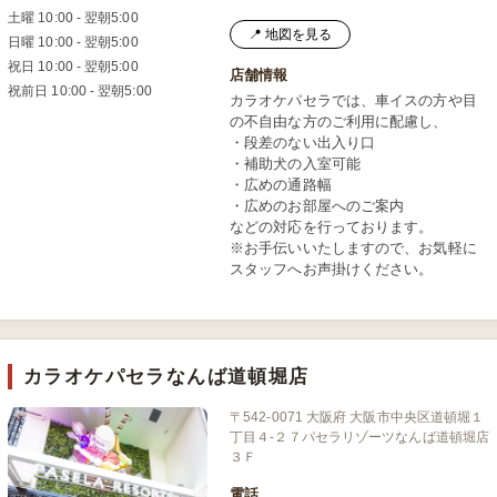
土曜 10:00 - 翌朝5:00
📍 地図を見る
日曜 10:00 - 翌朝5:00
祝日 10:00 - 翌朝5:00
店舗情報
祝前日 10:00 - 翌朝5:00
カラオケパセラでは、車イスの方や目
の不自由な方のご利用に配慮し、
・段差のない出入り口
・補助犬の入室可能
・広めの通路幅
・広めのお部屋へのご案内
などの対応を行っております。
※お手伝いいたしますので、お気軽に
スタッフへお声掛けください。
カラオケパセラなんば道頓堀店
〒542-0071 大阪府 大阪市中央区道頓堀１
丁目４-２７パセラリゾーツなんば道頓堀店
３Ｆ
電話