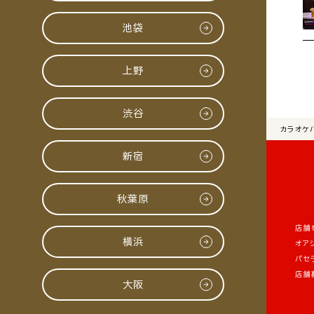
池袋
上野
渋谷
カラオケ
新宿
秋葉原
店舗
横浜
オア
パセ
店舗
大阪