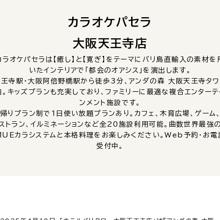
カラオケパセラ
大阪天王寺店
カラオケパセラは【癒し】と【寛ぎ】をテーマにバリ島直輸入の素材を
いたインテリアで「都会のオアシス」を演出します。
天王寺駅・大阪阿倍野橋駅から徒歩3分、アンダの森 大阪天王寺タワ
内。キッズプランも充実しており、ファミリーに最適な複合エンターテ
ンメント施設です。
帰りプラン制で1日使い放題プランあり。カフェ、木育広場、ゲーム
ストラン、イルミネーションなど全20施設利用可能。曲数世界最強
MUEカラシステムと本格料理をお楽しみください。Web予約・お電
受付中。