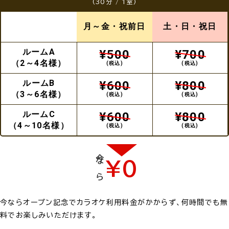
(30分 / 1室)
月～金・祝前日
土・日・祝日
ルームA
¥500
¥700
（2～4名様）
(税込)
(税込)
ルームB
¥600
¥800
（3～6名様）
(税込)
(税込)
ルームC
¥600
¥800
（4～10名様）
(税込)
(税込)
今なら
¥0
今ならオープン記念でカラオケ利用料金がかからず、何時間でも無
料でお楽しみいただけます。