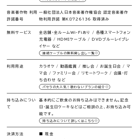
音楽著作物 利用
一般社団法人日本音楽著作権協会 認定音楽著作
許諾番号
物利用許諾 第K8726136 取得済み
無料サービス
全店舗・全ルームWi-Fiあり / 各種スマートフォン
充電器 / HDMIケーブル / DVDブルーレイプレ
イヤー など
接続ケーブルの無料貸し出し一覧
利用用途
カラオケ / 動画鑑賞 / 推し会 / お誕生日会 / マ
マ会 / ファミリー会 / リモートワーク / 会議・打
ち合わせ など
パセラの大人気！歌わないプランの紹介
持ち込みについ
基本的にご飲食のお持ち込みはできません。記念
て
日・誕生日ケーキなどはご相談の上、お持ち込み可
能です。
持ち込みについて詳しくはこちら
決済方法
■ 現金