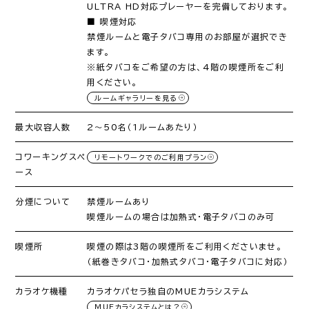
ULTRA HD対応プレーヤーを完備しております。
■ 喫煙対応
禁煙ルームと電子タバコ専用のお部屋が選択でき
ます。
※紙タバコをご希望の方は、4階の喫煙所をご利
用ください。
ルームギャラリーを見る
最大収容人数
2～50名（1ルームあたり）
コワーキングスペ
リモートワークでのご利用プラン
ース
分煙について
禁煙ルームあり
喫煙ルームの場合は加熱式・電子タバコのみ可
喫煙所
喫煙の際は3階の喫煙所をご利用くださいませ。
（紙巻きタバコ・加熱式タバコ・電子タバコに対応）
カラオケ機種
カラオケパセラ独自のMUEカラシステム
MUEカラシステムとは？