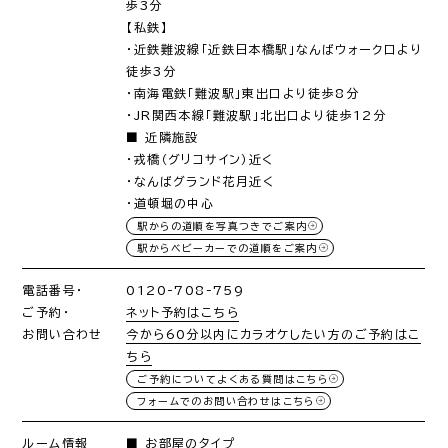
歩3分
【私鉄】
・近鉄難波線「近鉄日本橋駅」なんばウォーク口より
徒歩3分
・南海電鉄「難波駅」東出口より徒歩8分
・JR関西本線「難波駅」北出口より徒歩12分
■ 近隣施設
・戎橋（グリコサイン）近く
・なんばグランド花月近く
・道頓堀の中心
駅からの道順を写真つきでご案内
駅からベビーカーでの道順をご案内
電話番号・
0120-708-759
ご予約・
ネット予約はこちら
お問い合わせ
今から60分以内にカラオケしたい方のご予約はこ
ちら
ご予約についてよくある質問はこちら
フォームでのお問い合わせはこちら
ルーム情報
■ お部屋のタイプ