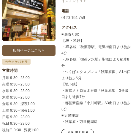
インメント１Ｆ
電話
0120-194-759
アクセス
■ 最寄り駅
【JR・私鉄】
・JR各線「秋葉原駅」電気街南口より徒歩
店舗ページはこちら
4分
・JR各線「御茶ノ水駅」聖橋口より徒歩8
カラオケパセラ
分
営業時間
・つくばエクスプレス「秋葉原駅」A1出口
月曜 9:30 - 23:00
より徒歩5分
火曜 9:30 - 23:00
【地下鉄】
・東京メトロ日比谷線「秋葉原駅」3番出
水曜 9:30 - 23:00
口より徒歩7分
木曜 9:30 - 23:00
・都営新宿線「小川町駅」A3出口より徒歩
金曜 9:30 - 深夜1:00
6分
土曜 9:30 - 深夜1:00
■ 近隣施設
日曜 9:30 - 23:00
・秋葉原・万世橋周辺
祝日 9:30 - 23:00
祝前日 9:30 - 深夜1:00
📍 地図を見る