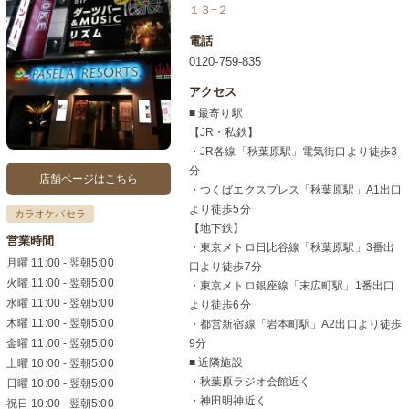
１３−２
電話
0120-759-835
アクセス
■ 最寄り駅
【JR・私鉄】
・JR各線「秋葉原駅」電気街口より徒歩3
分
店舗ページはこちら
・つくばエクスプレス「秋葉原駅」A1出口
より徒歩5分
カラオケパセラ
【地下鉄】
営業時間
・東京メトロ日比谷線「秋葉原駅」3番出
月曜 11:00 - 翌朝5:00
口より徒歩7分
火曜 11:00 - 翌朝5:00
・東京メトロ銀座線「末広町駅」1番出口
水曜 11:00 - 翌朝5:00
より徒歩6分
木曜 11:00 - 翌朝5:00
・都営新宿線「岩本町駅」A2出口より徒歩
金曜 11:00 - 翌朝5:00
9分
■ 近隣施設
土曜 10:00 - 翌朝5:00
・秋葉原ラジオ会館近く
日曜 10:00 - 翌朝5:00
・神田明神近く
祝日 10:00 - 翌朝5:00