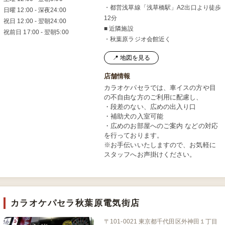
・都営浅草線「浅草橋駅」A2出口より徒歩
日曜 12:00 - 深夜24:00
12分
祝日 12:00 - 翌朝24:00
■ 近隣施設
祝前日 17:00 - 翌朝5:00
・秋葉原ラジオ会館近く
📍 地図を見る
店舗情報
カラオケパセラでは、車イスの方や目
の不自由な方のご利用に配慮し、
・段差のない、広めの出入り口
・補助犬の入室可能
・広めのお部屋へのご案内 などの対応
を行っております。
※お手伝いいたしますので、お気軽に
スタッフへお声掛けください。
カラオケパセラ秋葉原電気街店
〒101-0021 東京都千代田区外神田１丁目