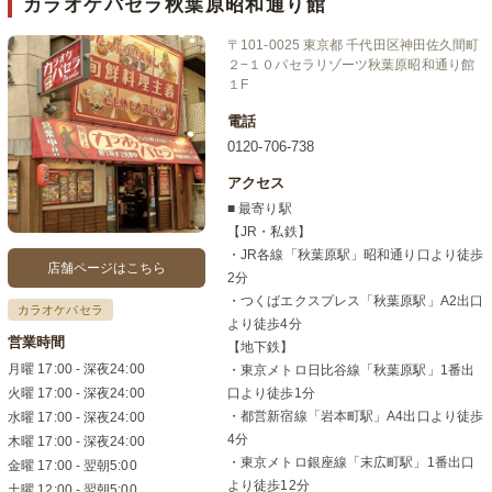
カラオケパセラ秋葉原昭和通り館
〒101-0025 東京都 千代田区神田佐久間町
２−１０パセラリゾーツ秋葉原昭和通り館
１F
電話
0120-706-738
アクセス
■ 最寄り駅
【JR・私鉄】
・JR各線「秋葉原駅」昭和通り口より徒歩
店舗ページはこちら
2分
・つくばエクスプレス「秋葉原駅」A2出口
カラオケパセラ
より徒歩4分
営業時間
【地下鉄】
月曜 17:00 - 深夜24:00
・東京メトロ日比谷線「秋葉原駅」1番出
火曜 17:00 - 深夜24:00
口より徒歩1分
・都営新宿線「岩本町駅」A4出口より徒歩
水曜 17:00 - 深夜24:00
4分
木曜 17:00 - 深夜24:00
・東京メトロ銀座線「末広町駅」1番出口
金曜 17:00 - 翌朝5:00
より徒歩12分
土曜 12:00 - 翌朝5:00