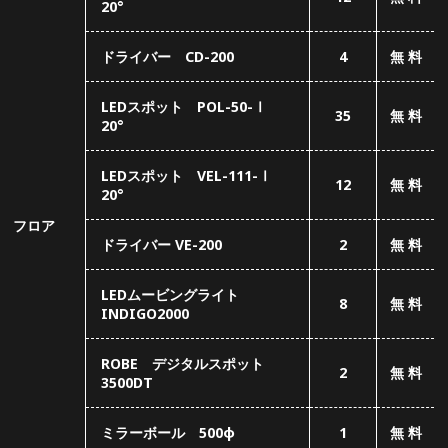
LEDムービングライト
8
無 料
INDIGO2000
ROBE デジタルスポット
2
無 料
3500DT
ミラーボール 500φ
1
無 料
φ2,000 円形トラス一式
1
無 料
1,800辺 三角形トラス一式
3
無 料
エコカレント18-DC24V
12
無 料
3500K/25°・黒ボディ
LEDスポット POL-111-Ⅱ
28
無 料
20°