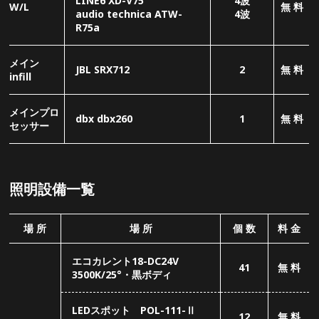
照明設備一覧
場 所
場 所
個 数
料 金
エコカレント18-DC24V
41
無 料
3500K/25°・黒ボディ
LEDスポット POL-111-Ⅱ
12
無 料
20°
ドライバー CD-200
4
無 料
LEDスポット POL-50-Ⅰ
35
無 料
20°
LEDスポット VEL-111-Ⅰ
12
無 料
20°
フロア
ドライバー VE-200
2
無 料