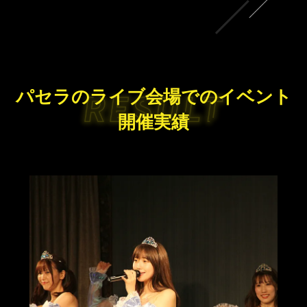
イベント
信
アイドルグループの
発売記念
配信ライブ
アルバム発売記念
オンラインイベント