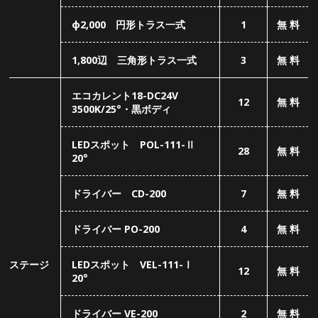
ドライバー CD-200
7
無 料
ドライバー PO-200
4
無 料
ステージ
LEDスポット VEL-111-Ⅰ
12
無 料
20°
ドライバー VE-200
2
無 料
LEDムービングライト
8
無 料
INDIGO2000
Traxon RGB-Mesh
16
無 料
ローフォグマシン ICE-100
2
無 料
RDMX-24
10
無 料