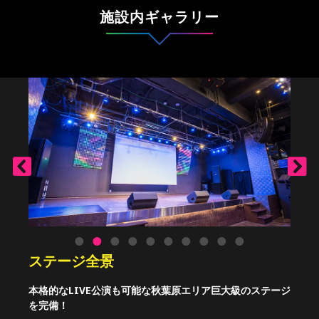
施設内ギャラリー
会場全景
ステージ全景
大型スクリーン常設
プロ仕様の音響・照明にご注目！
LIVE生配信が可能！
ロッカー完備
バーカウンター
シェフ自慢のお食事
シアター形式レイアウト
着席形式レイアウト
天井高6ｍの開放的な空間です。
本格的なLIVE公演も可能な秋葉原エリア巨大級のステージ
ステージ上のスクリーンは超大型200インチ！
音響・照明設備も充実しております。ぜひご活用くださ
LIVE生配信や、収録スタッフの手配も可能です。
コインロッカーは60個ご用意がございます。
会場専用のバーカウンターがございます。
パームス秋葉原店は、シェフ自慢のお食事を楽しめるレス
を完備！
い。
トラン&イベントホールになっております。