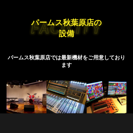
シアター形式レイアウトPDF
着席形式レイアウトPDF
音響・映像設備一覧
名 称
品 番
個 数
料 金
200インチスクリーン
1
無 料
52インチ液晶モニター
3
無 料
プロジェクター
1
無 料