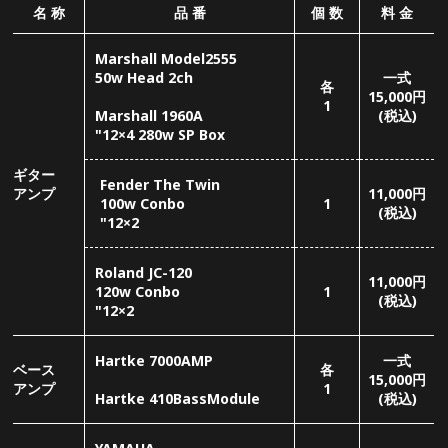
Roland JC-120
11,000
円
120w Conbo
1
(税込)
"12×2
Hartke 7000AMP
一式
ベース
各
15,000
円
アンプ
1
Hartke 410BassModule
(税込)
YAMAHA
YD9000Rec,Custom
ドラム
25,000
円
"22,"16,"13,"12,Sn,Cym×3
1
セット
(税込)
※ドラムスティックはご持参
下さい。
キーボード
YAMAHA P-200
E,PIANO 88鍵盤
20,000
円
1
※鍵盤をご注文の場合、
(税込)
X型スタンドは無料にて付属
となります。
キーボード
セット