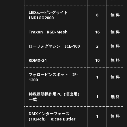
フォローピンスポット IF-
1
無 料
1200
特殊照明操作用PC（演出用）
1
無 料
一式
DMXインターフェース
1
無 料
(1024ch) e;cue Butler
e;cueフェーダーユニット
1
無 料
その他
+ ドングル
制御用タッチパネルモニター
2
無 料
（ワイド24型）
DMX-D4（DMXスプリッタ
1
無 料
ー 4分配器）
DP-81（DMXスプリッター 8
1
無 料
分配器）