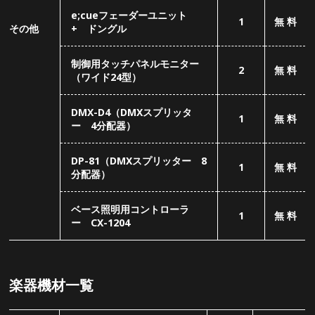
ベース照明用コントローラ
1
無 料
ー CX-1204
楽器機材一覧
名 称
品 番
個 数
料 金
Marshall Model2555
50w Head 2ch
一式
各
15,000
円
1
Marshall 1960A
(税込)
"12×4 280w SP Box
ギター
Fender The Twin
アンプ
11,000
円
100w Conbo
1
(税込)
"12×2