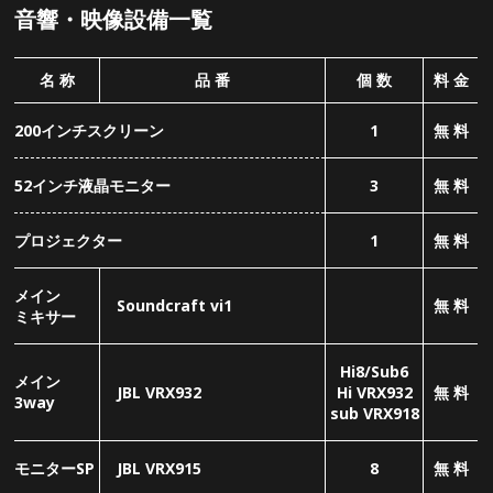
メイン
Soundcraft vi1
無 料
ミキサー
Hi8/Sub6
メイン
JBL VRX932
Hi VRX932
無 料
3way
sub VRX918
モニターSP
JBL VRX915
8
無 料
サイドモニ
JBL SRX722
2
無 料
ターSP
Shure 58
8
Shure 58s
2(TB含む）
Shure 57
8
マイク
無 料
AKG 451
4
SENNHEISER e604
4
AKG D112
2
DI
BOSS D1-1
8
無 料