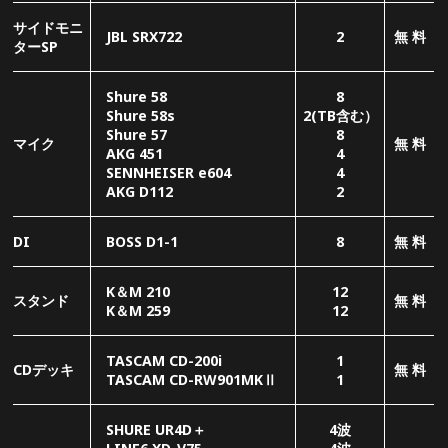
K＆M 210
12
スタンド
無 料
K＆M 259
12
TASCAM CD-200i
1
CDデッキ
無 料
TASCAM CD-RW901MKⅡ
1
SHURE UR4D＋
4波
LINE6 XD-V75
4波
W/L
無 料
audio technica ATW-
4波
R75a
メイン
JBL SRX712
2
無 料
infill
メインプロ
dbx dbx260
1
無 料
セッサー