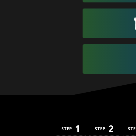
1
2
STEP
STEP
STE