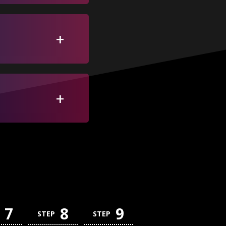
！
7
8
9
STEP
STEP