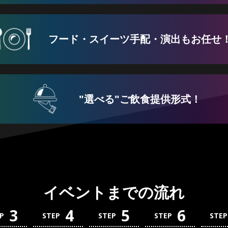
フード・スイーツ
手配・演出もお任せ
"選べる"ご飲食提供形式！
イベントまでの流れ
3
4
5
6
P
STEP
STEP
STEP
STEP