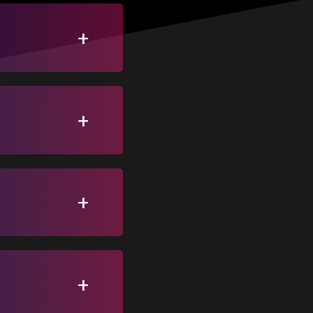
！
！
！
！