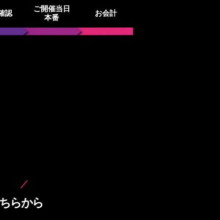
ご開催当日
確認
お会計
本番
ちらから