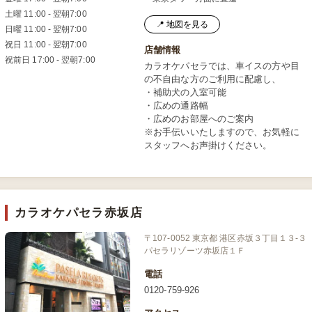
土曜 11:00 - 翌朝7:00
📍 地図を見る
日曜 11:00 - 翌朝7:00
祝日 11:00 - 翌朝7:00
店舗情報
祝前日 17:00 - 翌朝7:00
カラオケパセラでは、車イスの方や目
の不自由な方のご利用に配慮し、
・補助犬の入室可能
・広めの通路幅
・広めのお部屋へのご案内
※お手伝いいたしますので、お気軽に
スタッフへお声掛けください。
カラオケパセラ赤坂店
〒107-0052 東京都 港区赤坂３丁目１３-３
パセラリゾーツ赤坂店１Ｆ
電話
0120-759-926