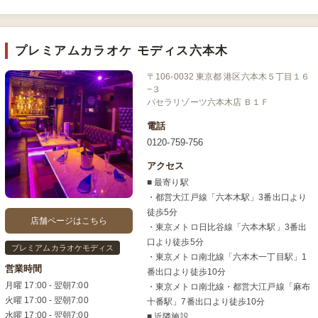
プレミアムカラオケ モディス六本木
〒106-0032 東京都 港区六本木５丁目１６
−３
パセラリゾーツ六本木店 Ｂ１Ｆ
電話
0120-759-756
アクセス
■ 最寄り駅
・都営大江戸線「六本木駅」3番出口より
徒歩5分
店舗ページはこちら
・東京メトロ日比谷線「六本木駅」3番出
口より徒歩5分
プレミアムカラオケモディス
・東京メトロ南北線「六本木一丁目駅」1
営業時間
番出口より徒歩10分
月曜 17:00 - 翌朝7:00
・東京メトロ南北線・都営大江戸線「麻布
火曜 17:00 - 翌朝7:00
十番駅」7番出口より徒歩10分
水曜 17:00 - 翌朝7:00
■ 近隣施設