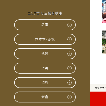
エリアから店舗を検索
銀座
六本木・赤坂
池袋
上野
渋谷
カラオケ
新宿