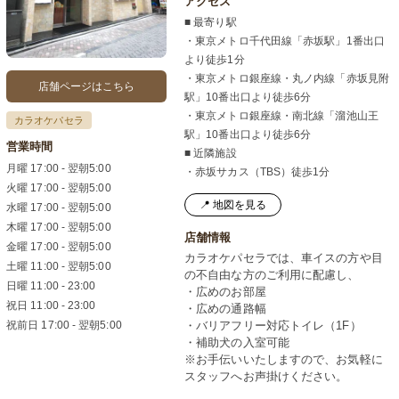
アクセス
■ 最寄り駅
・東京メトロ千代田線「赤坂駅」1番出口
より徒歩1分
・東京メトロ銀座線・丸ノ内線「赤坂見附
店舗ページはこちら
駅」10番出口より徒歩6分
・東京メトロ銀座線・南北線「溜池山王
カラオケパセラ
駅」10番出口より徒歩6分
営業時間
■ 近隣施設
月曜 17:00 - 翌朝5:00
・赤坂サカス（TBS）徒歩1分
火曜 17:00 - 翌朝5:00
📍 地図を見る
水曜 17:00 - 翌朝5:00
木曜 17:00 - 翌朝5:00
店舗情報
金曜 17:00 - 翌朝5:00
カラオケパセラでは、車イスの方や目
土曜 11:00 - 翌朝5:00
の不自由な方のご利用に配慮し、
日曜 11:00 - 23:00
・広めのお部屋
祝日 11:00 - 23:00
・広めの通路幅
祝前日 17:00 - 翌朝5:00
・バリアフリー対応トイレ（1F）
・補助犬の入室可能
※お手伝いいたしますので、お気軽に
スタッフへお声掛けください。