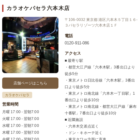
カラオケパセラ六本木店
〒106-0032 東京都 港区六本木５丁目１６-
３パセラリゾーツ六本木店１Ｆ
電話
0120-911-086
アクセス
■ 最寄り駅
・都営大江戸線「六本木駅」3番出口より
徒歩5分
・東京メトロ日比谷線「六本木駅」3番出
店舗ページはこちら
口より徒歩5分
・東京メトロ南北線「六本木一丁目駅」1
カラオケパセラ
番出口より徒歩10分
営業時間
・東京メトロ南北線・都営大江戸線「麻布
月曜 17:00 - 翌朝7:00
十番駅」7番出口より徒歩10分
火曜 17:00 - 翌朝7:00
■ 近隣施設
水曜 17:00 - 翌朝7:00
・六本木交差点近く
木曜 17:00 - 翌朝7:00
・ドン・キホーテ近く
金曜 17:00 - 翌朝7:00
・東京タワー方面に直進