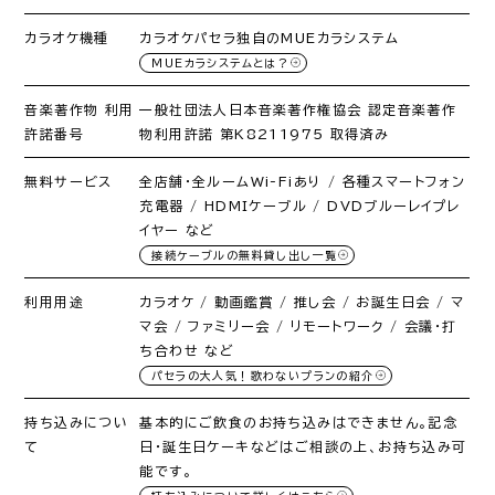
カラオケ機種
カラオケパセラ独自のMUEカラシステム
MUEカラシステムとは？
音楽著作物 利用
一般社団法人日本音楽著作権協会 認定音楽著作
許諾番号
物利用許諾 第K8211975 取得済み
無料サービス
全店舗・全ルームWi-Fiあり / 各種スマートフォン
充電器 / HDMIケーブル / DVDブルーレイプレ
イヤー など
接続ケーブルの無料貸し出し一覧
利用用途
カラオケ / 動画鑑賞 / 推し会 / お誕生日会 / マ
マ会 / ファミリー会 / リモートワーク / 会議・打
ち合わせ など
パセラの大人気！歌わないプランの紹介
持ち込みについ
基本的にご飲食のお持ち込みはできません。記念
て
日・誕生日ケーキなどはご相談の上、お持ち込み可
能です。