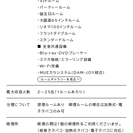
・VIPルーム
・パーティールーム
・誕生日ルーム
・大画面65インチルーム
・シネマ100インチルーム
・フラットタイプルーム
・スタンダードルーム
■ 全室共通設備
・Blu-ray・DVDプレーヤー
・スマホ接続/ミラーリング設備
・Wi-Fi完備
・MUEカラシステム（DAM・JOY統合）
ルームギャラリーを見る
最大収容人数
2〜25名（1ルームあたり）
分煙について
禁煙ルームあり 喫煙ルームの場合は加熱式・電
子タバコのみ可
喫煙所
喫煙の際は1階の喫煙所をご利用くださいませ。
（紙巻きタバコ・加熱式タバコ・電子タバコに対応）