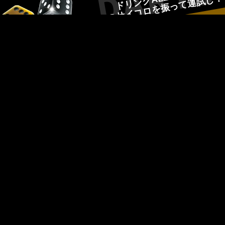
2つのサイコロを振って運試し！
シャンデリアやLEDライティングが煌く大人の遊び場。
チンチロで盛り上がりましょう♪
大型モニターで
スポーツ観戦ができる
高画質大型プロジェクター&大型TVを計4台完備！
様々なスポーツ観戦ならおまかせ！