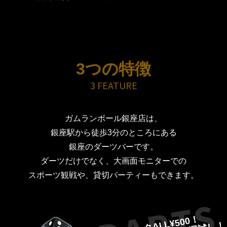
3つの特徴
3 FEATURE
ガムランボール銀座店は、
銀座駅から徒歩3分のところにある
銀座のダーツバーです。
ダーツだけでなく、大画面モニターでの
スポーツ観戦や、貸切パーティーもできます。
ドリンクALL¥500！