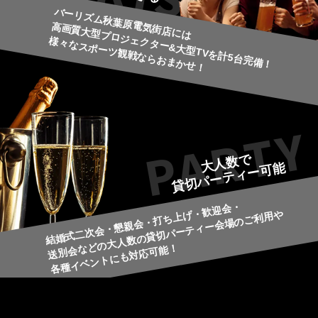
バーリズム秋葉原電気街店には
高画質大型プロジェクター&大型TVを計5台完備！
様々なスポーツ観戦ならおまかせ！
大人数で
貸切パーティー可能
結婚式二次会・懇親会・打ち上げ・歓迎会・
送別会などの大人数の貸切パーティー会場のご利用や
各種イベントにも対応可能！