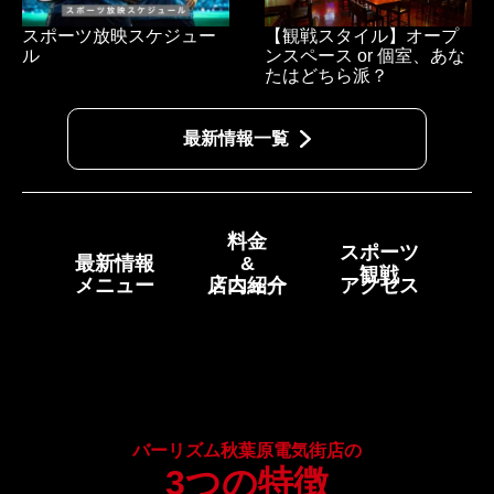
スポーツ放映スケジュー
【観戦スタイル】オープ
ル
ンスペース or 個室、あな
たはどちら派？
最新情報一覧
料金
スポーツ
最新情報
&
観戦
メニュー
メニュー
店内紹介
アクセス
バーリズム秋葉原電気街店の
3つの特徴