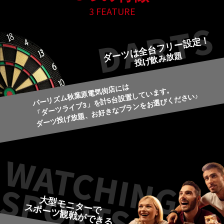
3 FEATURE
ダーツは全台フリー設定！
投げ飲み放題
バーリズム秋葉原電気街店には
「ダーツライブ3」を計5台設置しています。
ダーツ投げ放題、お好きなプランをお選びください♪
大型モニターで
スポーツ観戦ができる