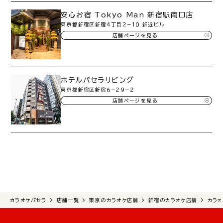
安心お宿 Tokyo Man 新宿駅南口店
東京都新宿区新宿４丁目２−１０ 新近ビル
店舗ページを見る
ホテルパセラリビング
東京都新宿区新宿６−２９−２
店舗ページを見る
カラオケパセラ
店舗一覧
東京のカラオケ店舗
新宿のカラオケ店舗
カラ