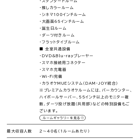
・スタンダードルーム
・推しカラールーム
・シネマ100インチルーム
・大画面65インチルーム
・誕生日ルーム
・ダーツ付きルーム
・フラットタイプルーム
■ 全室共通設備
・DVD&Blu-rayプレーヤー
・スマホ接続用コネクター
・スマホ充電器
・Wi-Fi完備
・カラオケMUEシステム（DAM・JOY統合）
※プレミアムカラオケルームには、バーカウンター、
ハイボールサーバー、55インチ以上のモニター複
数、ダーツ投げ放題（共用部）などの特別設備もご
ざいます。
ルームギャラリーを見る
最大収容人数
2～40名（1ルームあたり）