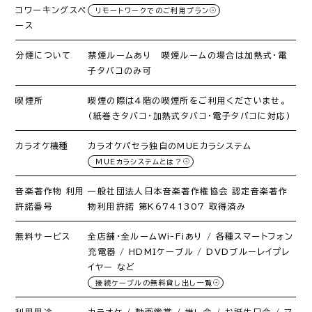
コワーキングスペ
リモートワークでのご利用プラン
ース
分煙について
禁煙ルームあり 喫煙ルームの場合は加熱式・電
子タバコのみ可
喫煙所
喫煙の際は4階の喫煙所をご利用くださいませ。
（紙巻きタバコ・加熱式タバコ・電子タバコに対応）
カラオケ機種
カラオケパセラ独自のMUEカラシステム
MUEカラシステムとは？
音楽著作物 利用
一般社団法人日本音楽著作権協会 認定音楽著作
許諾番号
物利用許諾 第K6741307 取得済み
無料サービス
全店舗・全ルームWi-Fiあり / 各種スマートフォン
充電器 / HDMIケーブル / DVDブルーレイプレ
イヤー など
接続ケーブルの無料貸し出し一覧