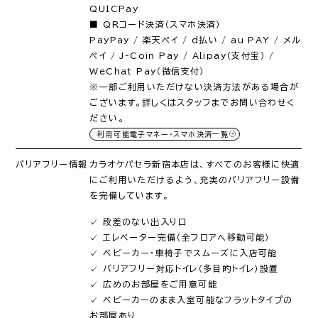
QUICPay
■ QRコード決済（スマホ決済）
PayPay / 楽天ペイ / d払い / au PAY / メル
ペイ / J-Coin Pay / Alipay（支付宝） /
WeChat Pay（微信支付）
※一部ご利用いただけない決済方法がある場合が
ございます。詳しくはスタッフまでお問い合わせく
ださい。
利用可能電子マネー・スマホ決済一覧
バリアフリー情報
カラオケパセラ新宿本店は、すべてのお客様に快適
にご利用いただけるよう、充実のバリアフリー設備
を完備しています。
✓ 段差のない出入り口
✓ エレベーター完備（全フロアへ移動可能）
✓ ベビーカー・車椅子でスムーズに入店可能
✓ バリアフリー対応トイレ（多目的トイレ）設置
✓ 広めのお部屋をご用意可能
✓ ベビーカーのまま入室可能なフラットタイプの
お部屋あり