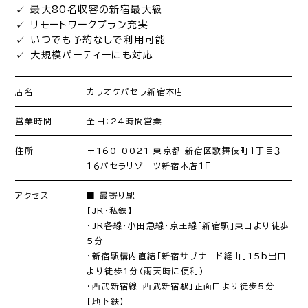
✓ 最大80名収容の新宿最大級
✓ リモートワークプラン充実
✓ いつでも予約なしで利用可能
✓ 大規模パーティーにも対応
店名
カラオケパセラ新宿本店
営業時間
全日：24時間営業
住所
〒160-0021 東京都 新宿区歌舞伎町１丁目３-
１６パセラリゾーツ新宿本店１Ｆ
アクセス
■ 最寄り駅
【JR・私鉄】
・JR各線・小田急線・京王線「新宿駅」東口より徒歩
5分
・新宿駅構内直結「新宿サブナード経由」15b出口
より徒歩1分（雨天時に便利）
・西武新宿線「西武新宿駅」正面口より徒歩5分
【地下鉄】