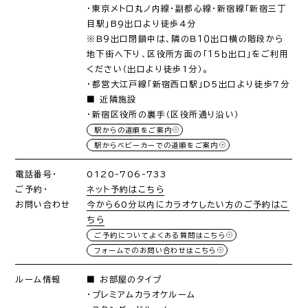
・東京メトロ丸ノ内線・副都心線・新宿線「新宿三丁
目駅」B9出口より徒歩4分
※Ｂ９出口閉鎖中は、隣のＢ１０出口横の階段から
地下街へ下り、区役所方面の「１５ｂ出口」をご利用
ください（出口より徒歩1分）。
・都営大江戸線「新宿西口駅」D5出口より徒歩7分
■ 近隣施設
・新宿区役所の裏手（区役所通り沿い）
駅からの道順をご案内
駅からベビーカーでの道順をご案内
電話番号・
0120-706-733
ご予約・
ネット予約はこちら
お問い合わせ
今から60分以内にカラオケしたい方のご予約はこ
ちら
ご予約についてよくある質問はこちら
フォームでのお問い合わせはこちら
ルーム情報
■ お部屋のタイプ
・プレミアムカラオケルーム