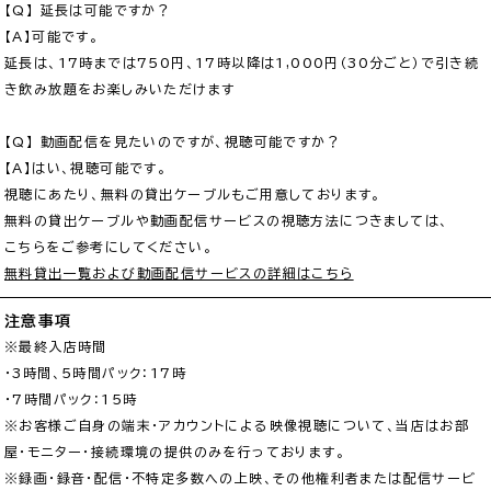
【Q】 延長は可能ですか？

【A】可能です。

延長は、17時までは750円、17時以降は1,000円（30分ごと）で引き続
き飲み放題をお楽しみいただけます

【Q】 動画配信を見たいのですが、視聴可能ですか？

【A】はい、視聴可能です。

視聴にあたり、無料の貸出ケーブルもご用意しております。

無料の貸出ケーブルや動画配信サービスの視聴方法につきましては、

無料貸出一覧および動画配信サービスの詳細はこちら
注意事項
※最終入店時間

・3時間、5時間パック：17時

・7時間パック：15時

※お客様ご自身の端末・アカウントによる映像視聴について、当店はお部
屋・モニター・接続環境の提供のみを行っております。

※録画・録音・配信・不特定多数への上映、その他権利者または配信サービ