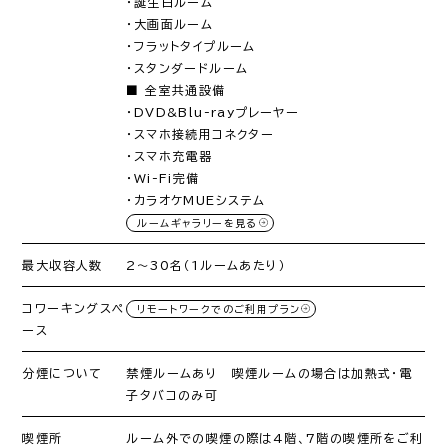
・誕生日ルーム
・大画面ルーム
・フラットタイプルーム
・スタンダードルーム
■ 全室共通設備
・DVD&Blu-rayプレーヤー
・スマホ接続用コネクター
・スマホ充電器
・Wi-Fi完備
・カラオケMUEシステム
ルームギャラリーを見る
最大収容人数
2～30名（1ルームあたり）
コワーキングスペ
リモートワークでのご利用プラン
ース
分煙について
禁煙ルームあり 喫煙ルームの場合は加熱式・電
子タバコのみ可
喫煙所
ルーム外での喫煙の際は4階、7階の喫煙所をご利