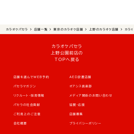
カラオケパセラ
店舗一覧
東京のカラオケ店舗
上野のカラオケ店舗
カラ
カラオケパセラ
上野公園前店の
TOPへ戻る
店舗を選んでWEB予約
AED設置店舗
パセラマガジン
オアシス倶楽部
リクルート・採用情報
メディア関係のお問い合わせ
パセラの社会貢献
協賛・応援
ご利用上のご注意
店舗募集
会社概要
プライバシーポリシー