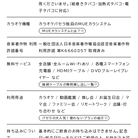
用くださいませ。（紙巻きタバコ・加熱式タバコ・電
子タバコに対応）
カラオケ機種
カラオケパセラ独自のMUEカラシステム
MUEカラシステムとは？
音楽著作物 利用
一般社団法人日本音楽著作権協会認定音楽著作物
許諾番号
利用許諾 第K6668857 取得済み
無料サービス
全店舗・全ルームWi-Fiあり / 各種スマートフォン
充電器 / HDMIケーブル / DVDブルーレイプレ
イヤー など
接続ケーブルの無料貸し出し一覧
利用用途
カラオケ / 動画鑑賞 / 推し会 / お誕生日会 / マ
マ会 / ファミリー会 / リモートワーク / 会議・打
ち合わせ など
パセラの大人気！歌わないプランの紹介
持ち込みについ
基本的にご飲食のお持ち込みはできません。記念
て
日・誕生日ケーキなどはご相談の上、お持ち込み可