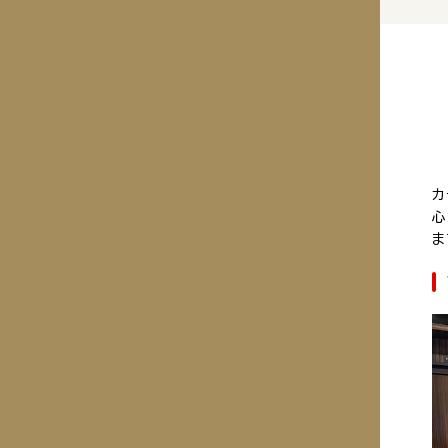
カ
心
ま