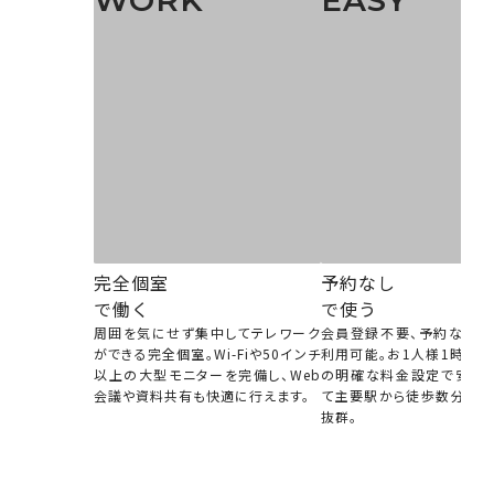
EASY
完全個室
予約なし
で
働く
で
使う
周囲を気にせず集中してテレワーク
会員登録不要、予約なしで
ができる完全個室。Wi-Fiや50インチ
利用可能。お1人様1時間6
以上の大型モニターを完備し、Web
の明確な料金設定で安心で
会議や資料共有も快適に行えます。
て主要駅から徒歩数分とア
抜群。