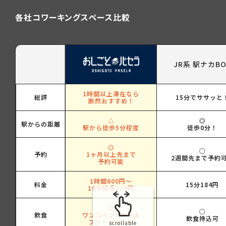
各社コワーキングスペース比較
JR系 駅ナカBO
1時間以上滞在なら
総評
15分でササッと
断然おすすめ！
△
◎
駅からの距離
駅から徒歩5分程度
徒歩0分！
◎
○
予約
1ヶ月以上先まで
2週間先まで予約
予約可能
1時間600円～
料金
15分184円
10分延長120円
◎
○
飲食
ワンコインフード&
飲食持込可
フリードリンク
scrollable