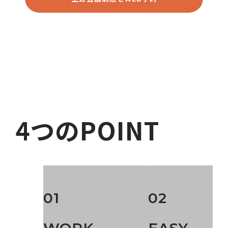
4つのPOINT
01
02
WORK