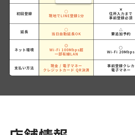
✕
○
初回登録
住所入力まで
現地でLINE登録1分
事前登録必須
○
△
延長
当日自動延長OK
要追加予約
◎
○
ネット環境
Wi-Fi 100Mbps超
Wi-Fi 20Mbps
一部有線LAN
現金 / 電子マネー
事前登録クレカ
支払い方法
クレジットカード QR決済
電子マネー
店舗情報