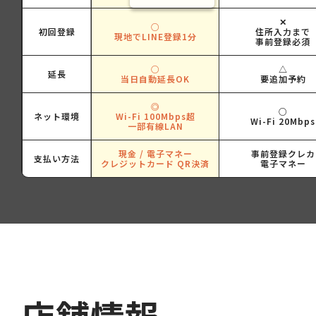
✕
○
初回登録
住所入力まで
現地でLINE登録1分
事前登録必須
○
△
延長
当日自動延長OK
要追加予約
◎
○
ネット環境
Wi-Fi 100Mbps超
Wi-Fi 20Mbps
一部有線LAN
現金 / 電子マネー
事前登録クレカ
支払い方法
クレジットカード QR決済
電子マネー
店舗情報