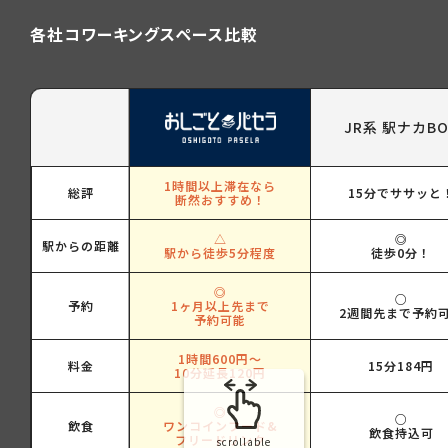
各社コワーキングスペース比較
JR系 駅ナカBO
1時間以上滞在なら
総評
15分でササッと
断然おすすめ！
△
◎
駅からの距離
駅から徒歩5分程度
徒歩0分！
◎
○
予約
1ヶ月以上先まで
2週間先まで予約
予約可能
1時間600円～
料金
15分184円
10分延長120円
◎
○
飲食
ワンコインフード&
飲食持込可
フリードリンク
scrollable