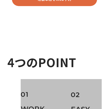
4つのPOINT
01
02
WORK