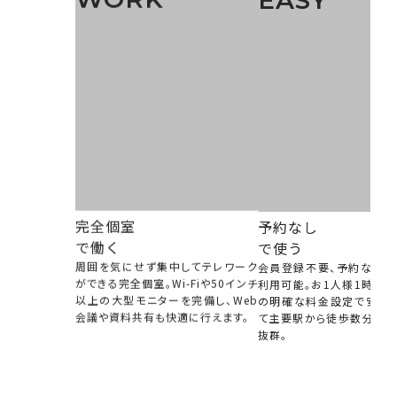
EASY
完全個室
予約なし
で
働く
で
使う
周囲を気にせず集中してテレワーク
ができる完全個室。Wi-Fiや50インチ
会員登録不要、予約なしで
以上の大型モニターを完備し、Web
利用可能。お1人様1時間6
会議や資料共有も快適に行えます。
の明確な料金設定で安心で
て主要駅から徒歩数分とア
抜群。