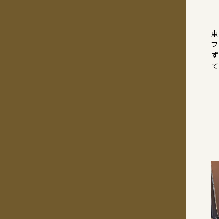
東
フ
ず
て