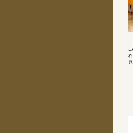
こ
れ
見