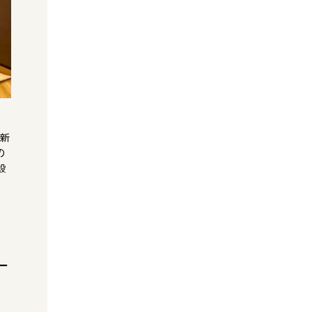
東新
の
設
ー