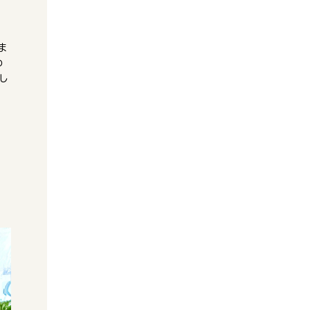
ま
わ
し