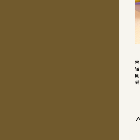
東
宿
開
備