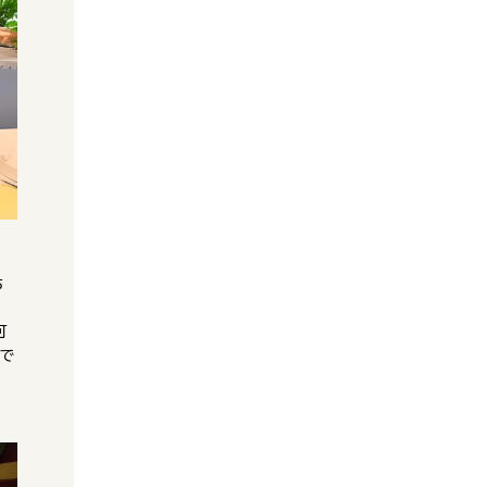
ち
可
トで