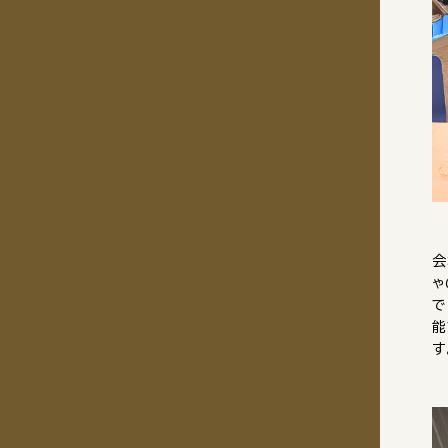
会
ゃ
で
能
す