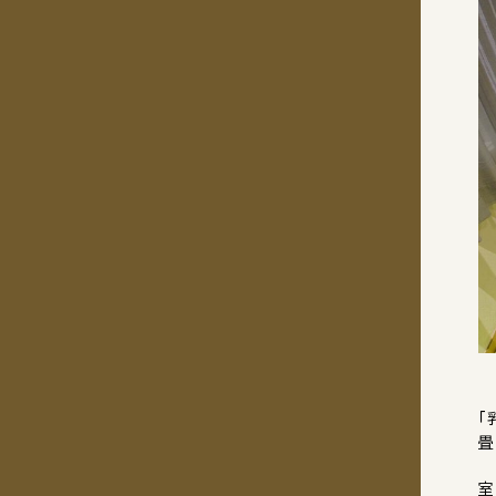
「
畳
室