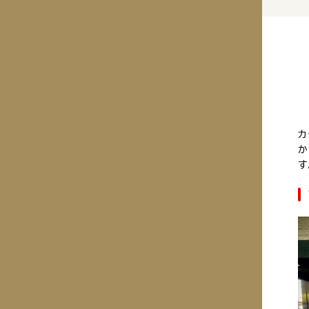
カ
か
す