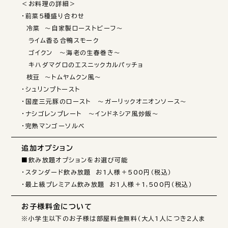
＜お料理の詳細＞

・前菜5種盛り合わせ

　冷菜　～自家製ローストビーフ～

　ライム香る合鴨スモーク

　ゴイクン　～海老の生春巻き～

　キハダマグロのエスニックカルパッチョ

　枝豆　～トムヤムクン風～

・シュリンプトースト

・国産三元豚のロースト　～ガーリックオニオンソース～

・ナシゴレンプレート　～インドネシア風炒飯～

・完熟マンゴーソルベ
追加オプション
■飲み放題オプションをお選び可能

・スタンダード飲み放題　お1人様＋500円（税込）

・最上級プレミアム飲み放題　お1人様＋1,500円（税込）
お子様料金について
※小学生以下のお子様は部屋料金無料（大人1人につき2人ま