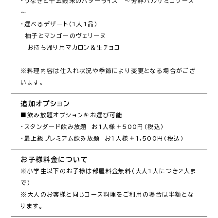
・うなぎと十五穀米のバターライス　～芳醇バルサミコソース
～

・選べるデザート（1人1品）

　柚子とマンゴーのヴェリーヌ

　お持ち帰り用マカロン＆生チョコ

※料理内容は仕入れ状況や季節により変更となる場合がござ
います。
追加オプション
■飲み放題オプションをお選び可能

・スタンダード飲み放題　お1人様＋500円（税込）

・最上級プレミアム飲み放題　お1人様＋1,500円（税込）
お子様料金について
※小学生以下のお子様は部屋料金無料（大人1人につき2人ま
で）

※大人のお客様と同じコース料理をご利用の場合は半額とな
ります。