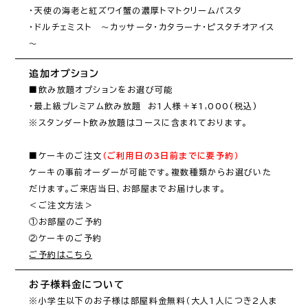
・天使の海老と紅ズワイ蟹の濃厚トマトクリームパスタ

・ドルチェミスト　～カッサータ・カタラーナ・ピスタチオアイス
～
追加オプション
■飲み放題オプションをお選び可能

・最上級プレミアム飲み放題　お1人様＋¥1,000(税込)

※スタンダート飲み放題はコースに含まれております。

■ケーキのご注文
（ご利用日の3日前までに要予約）
ケーキの事前オーダーが可能です。複数種類からお選びいた
だけます。ご来店当日、お部屋までお届けします。

＜ご注文方法＞

①お部屋のご予約

ご予約はこちら
お子様料金について
※小学生以下のお子様は部屋料金無料（大人1人につき2人ま