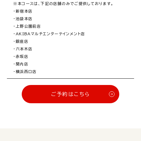
※本コースは、下記の店舗のみでご提供しております。

・新宿本店

・池袋本店

・上野公園前店

・AKIBAマルチエンターテインメント店

・銀座店

・六本木店

・赤坂店

・関内店

・横浜西口店
ご予約はこちら