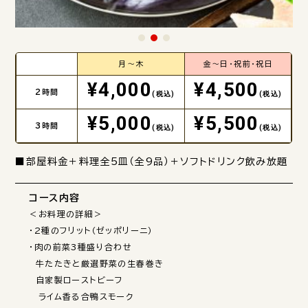
月～木
金～日・祝前・祝日
¥4,000
¥4,500
2時間
(税込)
(税込)
¥5,000
¥5,500
3時間
(税込)
(税込)
■部屋料金＋料理全5皿（全9品）＋ソフトドリンク飲み放題
コース内容
＜お料理の詳細＞

・2種のフリット（ゼッポリーニ）

・肉の前菜3種盛り合わせ

　牛たたきと厳選野菜の生春巻き

　自家製ローストビーフ

　ライム香る合鴨スモーク
