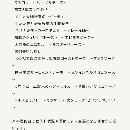
・マカロン　～ハーブ＆チーズ～

・前菜3種盛り合わせ

　魚介と香味野菜のセビーチェ

　牛たたきと厳選野菜の生春巻き

　ツナとポテトの一口タルト　～カレー風味～

・胡麻のシュリンプトースト　～エビマヨソース～

・太刀魚のムニエル　～マスタードソース～

・お肉盛り合わせ

　65℃で低温調理した冷製ローストポーク　～ケッカソース
～

　国産牛のサーロインステーキ　～赤ワインバルサミコソース
～

・うなぎと十五穀米のバターライス　～芳醇バルサミコソース
～

・ドルチェミスト　～カッサータ・カタラーナ・ピスタチオアイス
～

※料理内容は仕入れ状況や季節により変更となる場合がござ
います。