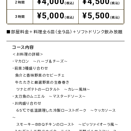
¥4,000
¥4,500
2時間
(税込)
(税込)
¥5,000
¥5,500
3時間
(税込)
(税込)
■部屋料金＋料理全6皿（全9品）＋ソフトドリンク飲み放題
コース内容
＜お料理の詳細＞

・マカロン　～ハーブ＆チーズ～

・前菜3種盛り合わせ 

　魚介と香味野菜のセビーチェ 

　牛たたきと厳選野菜の生春巻き 

　ツナとポテトの一口タルト　～カレー風味～

・太刀魚のムニエル　～マスタードソース～

・お肉盛り合わせ

　65℃で低温調理した冷製ローストポーク　～ケッカソース
～

　スモーキーBBQチキンのロースト　～ピッツァイオーラ風～
