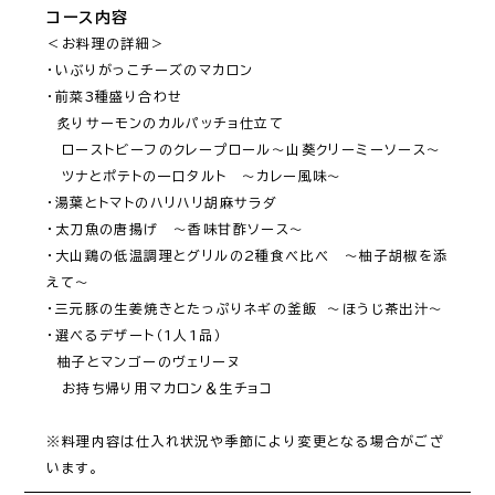
コース内容
＜お料理の詳細＞

・いぶりがっこチーズのマカロン

・前菜3種盛り合わせ

　炙りサーモンのカルパッチョ仕立て

　ローストビーフのクレープロール～山葵クリーミーソース～

　ツナとポテトの一口タルト　～カレー風味～

・湯葉とトマトのハリハリ胡麻サラダ

・太刀魚の唐揚げ　～香味甘酢ソース～

・大山鶏の低温調理とグリルの2種食べ比べ　～柚子胡椒を添
えて～

・三元豚の生姜焼きとたっぷりネギの釜飯　～ほうじ茶出汁～

・選べるデザート（1人1品）

　柚子とマンゴーのヴェリーヌ

　お持ち帰り用マカロン＆生チョコ

※料理内容は仕入れ状況や季節により変更となる場合がござ
います。