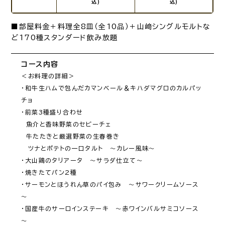
込)
込)
■部屋料金＋料理全8皿（全10品）＋山﨑シングルモルトな
ど170種スタンダード飲み放題
コース内容
＜お料理の詳細＞

・和牛生ハムで包んだカマンベール＆キハダマグロのカルパッ
チョ

・前菜3種盛り合わせ

　魚介と香味野菜のセビーチェ

　牛たたきと厳選野菜の生春巻き

　ツナとポテトの一口タルト　～カレー風味～

・大山鶏のタリアータ　～サラダ仕立て～

・焼きたてパン2種

・サーモンとほうれん草のパイ包み　～サワークリームソース
～

・国産牛のサーロインステーキ　～赤ワインバルサミコソース
～
