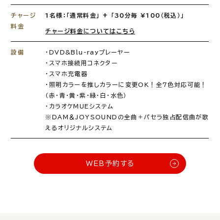
チャージ
1名様：「通常料金」 + 「30分毎 ¥100（税込）」
料金
チャージ料金についてはこちら
設備
・DVD&Blu-rayプレーヤー
・スマホ接続用コネクター
・スマホ充電器
・照明カラーを推しカラーに変更OK！全7色対応可能！
（赤・青・黄・紫・緑・白・水色）
・カラオケMUEシステム
※DAM＆JOYSOUNDの全曲＋パセラ独占配信曲が歌
えるオリジナルシステム
WEB予約する