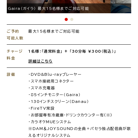
Gaira（ガイラ） 最大15名様までご対応可能
ご予約
最大15名様までご対応可能
可能人数
チャージ
1名様：「通常料金」 + 「30分毎 ¥300（税込）」
料金
詳細はこちら
設備
・DVD&Blu-rayプレーヤー
・スマホ接続用コネクター
・スマホ充電器
・85インチモニター（Gaira）
・130インチスクリーン（Danau）
・FireTV常設
・お部屋専有冷蔵庫・ドリンクカウンター有(※)
・カラオケMUEシステム
※DAM＆JOYSOUNDの全曲＋パセラ独占配信曲が歌
えるオリジナルシステム