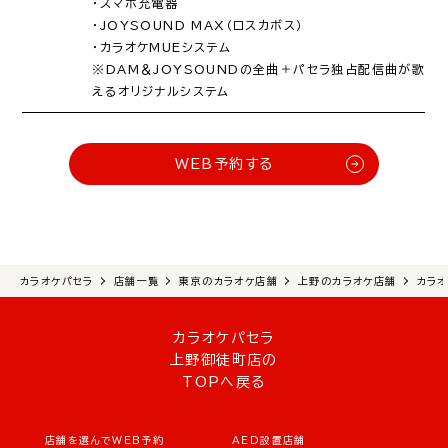
・スマホ充電器
・JOYSOUND MAX（ロスカボス）
・カラオケMUEシステム
※DAM＆JOYSOUNDの全曲＋パセラ独占配信曲が歌
えるオリジナルシステム
WEB予約する
カラオケパセラ
店舗一覧
東京のカラオケ店舗
上野のカラオケ店舗
カラ
カラオケパセラ
上野御徒町店の
TOPへ戻る
店舗を選んでWEB予約
AED設置店舗