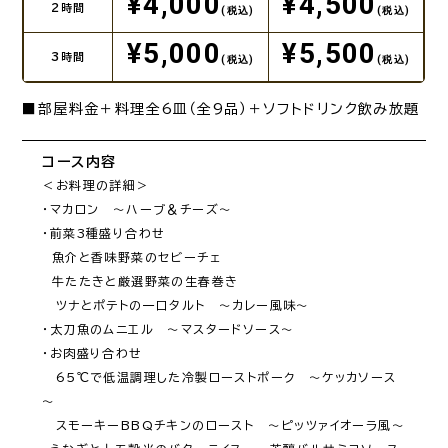
¥4,000
¥4,500
2時間
(税込)
(税込)
¥5,000
¥5,500
3時間
(税込)
(税込)
■部屋料金＋料理全6皿（全9品）＋ソフトドリンク飲み放題
コース内容
＜お料理の詳細＞

・マカロン　～ハーブ＆チーズ～

・前菜3種盛り合わせ 

　魚介と香味野菜のセビーチェ 

　牛たたきと厳選野菜の生春巻き 

　ツナとポテトの一口タルト　～カレー風味～

・太刀魚のムニエル　～マスタードソース～

・お肉盛り合わせ

　65℃で低温調理した冷製ローストポーク　～ケッカソース
～

　スモーキーBBQチキンのロースト　～ピッツァイオーラ風～
