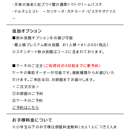
・天使の海老と紅ズワイ蟹の濃厚トマトクリームパスタ

・ドルチェミスト　～カッサータ・カタラーナ・ピスタチオアイス
～
追加オプション
■飲み放題オプションをお選び可能

・最上級プレミアム飲み放題　お1人様＋¥1,000(税込)

※スタンダート飲み放題はコースに含まれております。

■ケーキのご注文
（ご利用日の3日前までに要予約）
ケーキの事前オーダーが可能です。複数種類からお選びいた
だけます。ご来店当日、お部屋までお届けします。

＜ご注文方法＞

①お部屋のご予約

ご予約はこちら
お子様料金について
※小学生以下のお子様は部屋料金無料（大人1人につき2人ま