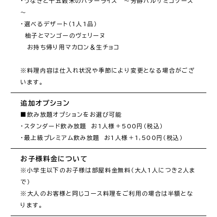
・うなぎと十五穀米のバターライス　～芳醇バルサミコソース
～

・選べるデザート（1人1品）

　柚子とマンゴーのヴェリーヌ

　お持ち帰り用マカロン＆生チョコ

※料理内容は仕入れ状況や季節により変更となる場合がござ
います。
追加オプション
■飲み放題オプションをお選び可能

・スタンダード飲み放題　お1人様＋500円（税込）

・最上級プレミアム飲み放題　お1人様＋1,500円（税込）
お子様料金について
※小学生以下のお子様は部屋料金無料（大人1人につき2人ま
で）

※大人のお客様と同じコース料理をご利用の場合は半額とな
ります。