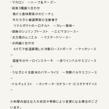
・マカロン　～ハーブ＆チーズ～

・前菜3種盛り合わせ

　魚介と香味野菜のセビーチェ

　牛たたきと厳選野菜の生春巻き

　ツナとポテトの一口タルト　～カレー風味～

・胡麻のシュリンプトースト　～エビマヨソース～

・太刀魚のムニエル　～マスタードソース～

・お肉盛り合わせ

　65℃で低温調理した冷製ローストポーク　～ケッカソース
～

　国産牛のサーロインステーキ　～赤ワインバルサミコソース
～

・うなぎと十五穀米のバターライス　～芳醇バルサミコソース
～

・ドルチェミスト　～カッサータ・カタラーナ・ピスタチオアイス
～

※料理内容は仕入れ状況や季節により変更となる場合がござ
います。