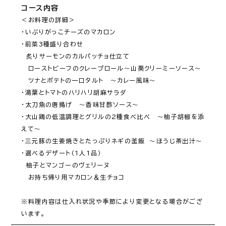
コース内容
＜お料理の詳細＞

・いぶりがっこチーズのマカロン

・前菜3種盛り合わせ

　炙りサーモンのカルパッチョ仕立て

　ローストビーフのクレープロール～山葵クリーミーソース～

　ツナとポテトの一口タルト　～カレー風味～

・湯葉とトマトのハリハリ胡麻サラダ

・太刀魚の唐揚げ　～香味甘酢ソース～

・大山鶏の低温調理とグリルの2種食べ比べ　～柚子胡椒を添
えて～

・三元豚の生姜焼きとたっぷりネギの釜飯　～ほうじ茶出汁～

・選べるデザート（1人1品）

　柚子とマンゴーのヴェリーヌ

　お持ち帰り用マカロン＆生チョコ

※料理内容は仕入れ状況や季節により変更となる場合がござ
います。