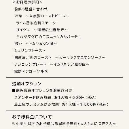
＜お料理の詳細＞

・前菜5種盛り合わせ

　冷菜　～自家製ローストビーフ～

　ライム香る合鴨スモーク

　ゴイクン　～海老の生春巻き～

　キハダマグロのエスニックカルパッチョ

　枝豆　～トムヤムクン風～

・シュリンプトースト

・国産三元豚のロースト　～ガーリックオニオンソース～

・ナシゴレンプレート　～インドネシア風炒飯～

・完熟マンゴーソルベ
追加オプション
■飲み放題オプションをお選び可能

・スタンダード飲み放題　お1人様＋500円（税込）

・最上級プレミアム飲み放題　お1人様＋1,500円（税込）
お子様料金について
※小学生以下のお子様は部屋料金無料（大人1人につき2人ま