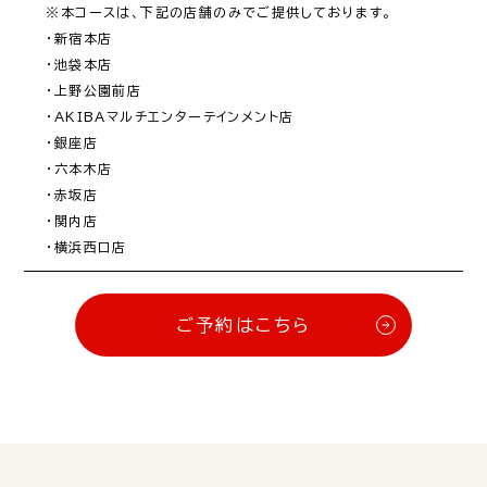
※本コースは、下記の店舗のみでご提供しております。

・新宿本店

・池袋本店

・上野公園前店

・AKIBAマルチエンターテインメント店

・銀座店

・六本木店

・赤坂店

・関内店

・横浜西口店
ご予約はこちら