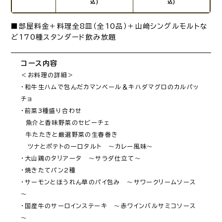
込)
込)
■部屋料金＋料理全8皿（全10品）＋山﨑シングルモルトな
ど170種スタンダード飲み放題
コース内容
＜お料理の詳細＞

・和牛生ハムで包んだカマンベール＆キハダマグロのカルパッ
チョ

・前菜3種盛り合わせ

　魚介と香味野菜のセビーチェ

　牛たたきと厳選野菜の生春巻き

　ツナとポテトの一口タルト　～カレー風味～

・大山鶏のタリアータ　～サラダ仕立て～

・焼きたてパン2種

・サーモンとほうれん草のパイ包み　～サワークリームソース
～

・国産牛のサーロインステーキ　～赤ワインバルサミコソース
～
