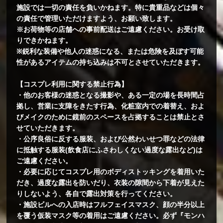
施設では一切の責任を負いかねます。特に貴重品などは個々
の責任で管理いただけますよう、お願い致します。
※お荷物等の店舗への事前配送はご遠慮ください。お受け取
りできかねます。
※鋭利な装備や他人の迷惑になる、または危険を及ぼす可能
性があるアイテムの持ち込みは不可とさせていただきます。
【コスプレ利用に関する禁止行為】
・他のお客様の迷惑となる撮影や、ある一定の場を長時間占
拠し、営業に支障をきたす行為、化粧室内での着替え、およ
びメイクのために鏡前のスペースを占拠することは禁止とさ
せていただきます。
・公序良俗に反する服装、および公然わいせつ罪などの法律
に抵触する服装(飲食店にふさわしくない過度な露出など)は
ご遠慮ください。
・必要に応じてコスプレ用のボディストッキングを着用いた
だき、過度な露出を防いだり、衣装の隙間から下着が見えた
りしないよう、各自で露出対策を行ってください。
・施設ビルへの入店時はフルフェイスマスク、顔の半分以上
を覆う仮装マスク等の着用はご遠慮ください。必ず『モンハ