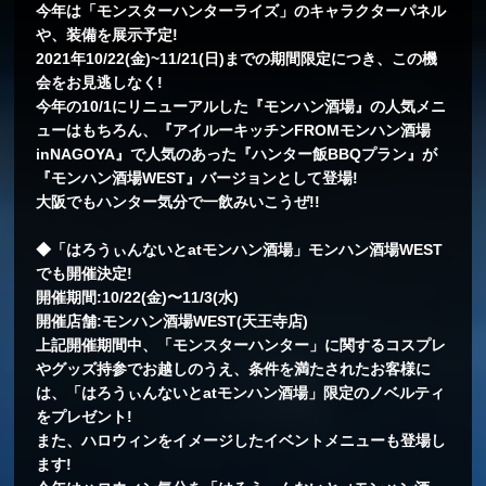
今年は「モンスターハンターライズ」のキャラクターパネル
や、装備を展示予定!
2021年10/22(金)~11/21(日)までの期間限定につき、この機
会をお見逃しなく!
今年の10/1にリニューアルした『モンハン酒場』の人気メニ
ューはもちろん、『アイルーキッチンFROMモンハン酒場
inNAGOYA』で人気のあった『ハンター飯BBQプラン』が
『モンハン酒場WEST』バージョンとして登場!
大阪でもハンター気分で一飲みいこうぜ!!
◆「はろうぃんないとatモンハン酒場」モンハン酒場WEST
でも開催決定!
開催期間:10/22(金)〜11/3(水)
開催店舗:モンハン酒場WEST(天王寺店)
上記開催期間中、「モンスターハンター」に関するコスプレ
やグッズ持参でお越しのうえ、条件を満たされたお客様に
は、「はろうぃんないとatモンハン酒場」限定のノベルティ
をプレゼント!
また、ハロウィンをイメージしたイベントメニューも登場し
ます!