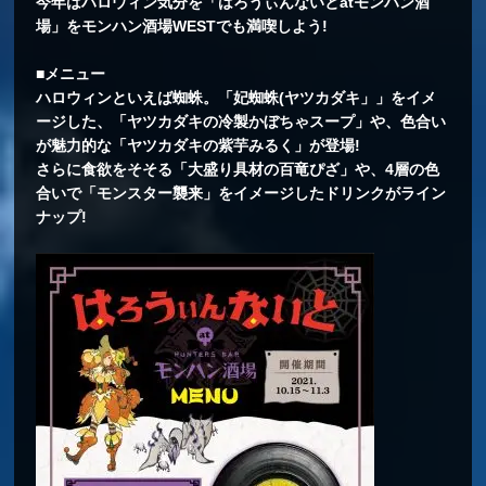
今年はハロウィン気分を「はろうぃんないとatモンハン酒
場」をモンハン酒場WESTでも満喫しよう!
■メニュー
ハロウィンといえば蜘蛛。「妃蜘蛛(ヤツカダキ」」をイメ
ージした、「ヤツカダキの冷製かぼちゃスープ」や、色合い
が魅力的な「ヤツカダキの紫芋みるく」が登場!
さらに食欲をそそる「大盛り具材の百竜ぴざ」や、4層の色
合いで「モンスター襲来」をイメージしたドリンクがライン
ナップ!