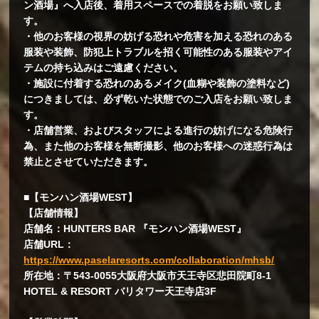
ン酒場』へ入店後、着用スペースでの着脱をお願い致しま
す。
・他のお客様の視界の妨げる恐れや危害を加える恐れのある
服装や装飾、防犯上トラブルを招く可能性のある服装やアイ
テムの持ち込みはご遠慮ください。
・施設に付着する恐れのあるメイク(血糊や装飾の塗料など)
につきましては、必ず乾いた状態でのご入店をお願い致しま
す。
・店舗営業、およびスタッフによる進行の妨げになる危険行
為、また他のお客様を無断撮影、他のお客様への迷惑行為は
禁止とさせていただきます。
■【モンハン酒場WEST】
【店舗情報】
店舗名：HUNTERS BAR 『モンハン酒場WEST』
店舗URL：
https://www.paselaresorts.com/collaboration/mhsb/
所在地：〒543-0055大阪府大阪市天王寺区悲田院町8-1
HOTEL & RESORT バリタワー天王寺店3F