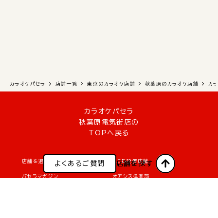
カラオケパセラ
店舗一覧
東京のカラオケ店舗
秋葉原のカラオケ店舗
カ
カラオケパセラ
秋葉原電気街店の
TOPへ戻る
店舗を選んでWEB予約
AED設置店舗
よくあるご質問
よくあるご質問
店舗を探す
店舗を探す
パセラマガジン
オアシス倶楽部
リクルート・採用情報
メディア関係のお問い合わせ
パセラの社会貢献
協賛・応援