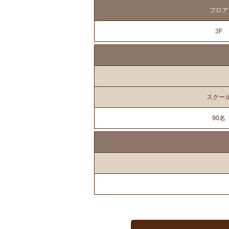
フロア
3F
スクー
90名