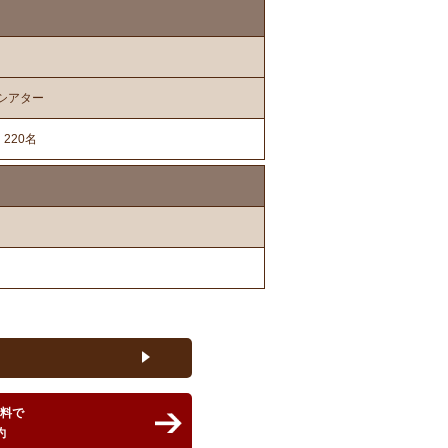
シアター
220名
無料で
約