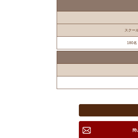
スクー
180名
問