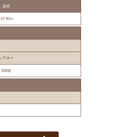
面積
137.93㎡
シアター
100名