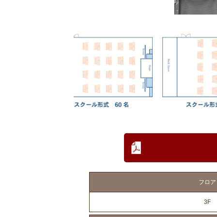
フロア
3F