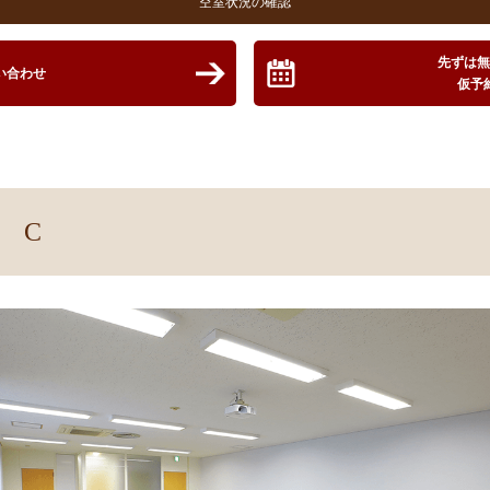
空室状況の確認
先ずは
い合わせ
仮予
 C