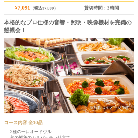
7,091
¥
貸切時間：3時間
（税込¥7,800）
本格的なプロ仕様の音響・照明・映像機材を完備の
懇親会！
※写真はイメージです
コース内容 全10品
2種の一口オードヴル
旬の鮮魚のカルパッチョ仕立て