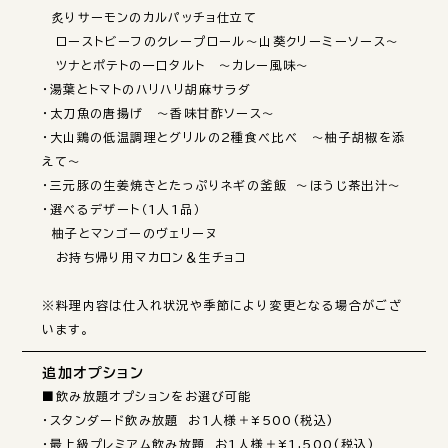
　炙りサーモンのカルパッチョ仕立て

　ローストビーフのクレープロール～山葵クリーミーソース～

　ツナとポテトの一口タルト　～カレー風味～

・湯葉とトマトのハリハリ胡麻サラダ

・太刀魚の唐揚げ　～香味甘酢ソース～

・大山鶏の低温調理とグリルの2種食べ比べ　～柚子胡椒を添
えて～

・三元豚の生姜焼きとたっぷりネギの釜飯　～ほうじ茶出汁～

・選べるデザート（1人1品）

　柚子とマンゴーのヴェリーヌ

　お持ち帰り用マカロン＆生チョコ

※料理内容は仕入れ状況や季節により変更となる場合がござ
います。
追加オプション
■飲み放題オプションをお選び可能

・スタンダード飲み放題　お1人様＋¥500(税込)

・最上級プレミアム飲み放題　お1人様＋¥1,500(税込)
