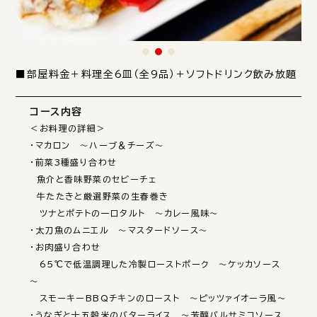
■部屋料金＋料理全6皿（全9品）＋ソフトドリンク飲み放題
コース内容
＜お料理の詳細＞

・マカロン　～ハーブ＆チーズ～

・前菜3種盛り合わせ 

　魚介と香味野菜のセビーチェ 

　牛たたきと厳選野菜の生春巻き 

　ツナとポテトの一口タルト　～カレー風味～

・太刀魚のムニエル　～マスタードソース～

・お肉盛り合わせ

　65℃で低温調理した冷製ローストポーク　～ケッカソース
～

　スモーキーBBQチキンのロースト　～ピッツァイオーラ風～

・うなぎと十五穀米のバターライス　～芳醇バルサミコソース