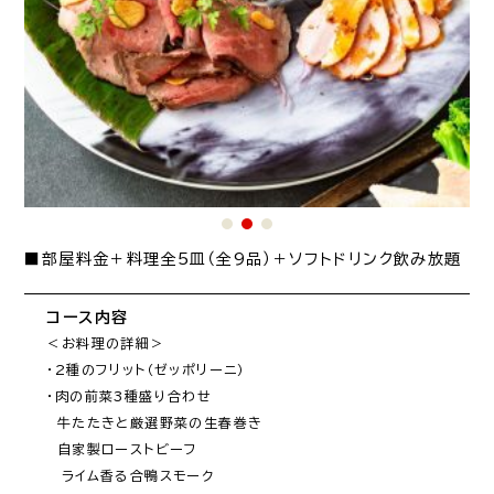
■部屋料金＋料理全5皿（全9品）＋ソフトドリンク飲み放題
コース内容
＜お料理の詳細＞

・2種のフリット（ゼッポリーニ）

・肉の前菜3種盛り合わせ

　牛たたきと厳選野菜の生春巻き

　自家製ローストビーフ

　ライム香る合鴨スモーク
