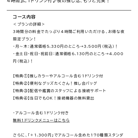
4時間』に1ドリンク付♪夜の推し活、もっと充実！
コース内容
＜プランの詳細＞

3時間分の料金でたっぷり4時間ご利用いただける、お得な夜
限定プラン！

・月～木：通常価格5,330円のところ→3,500円（税込）！

・金土日・祝日・祝前日：通常価格6,130円のところ→4,000
円（税込）！

【特典①】推しカラーやアルコール含む1ドリンク付

【特典②】便利なグッズたくさん！推し会バッグ

【特典③】配信や鑑賞のスタッフによる接続サポート

【特典④】当日でもOK！接続機器の無料貸出

無料1ドリンクメニューはこちら
さらに、「＋1,300円」でアルコール含めた170種類スタンダ