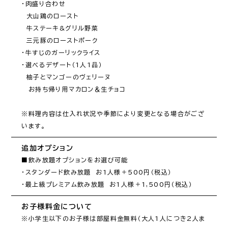
・肉盛り合わせ

　大山鶏のロースト

　牛ステーキ&グリル野菜

　三元豚のローストポーク

・牛すじのガーリックライス

・選べるデザート（1人1品）

　柚子とマンゴーのヴェリーヌ

　お持ち帰り用マカロン＆生チョコ

※料理内容は仕入れ状況や季節により変更となる場合がござ
います。
追加オプション
■飲み放題オプションをお選び可能

・スタンダード飲み放題　お1人様＋500円（税込）

・最上級プレミアム飲み放題　お1人様＋1,500円（税込）
お子様料金について
※小学生以下のお子様は部屋料金無料（大人1人につき2人ま