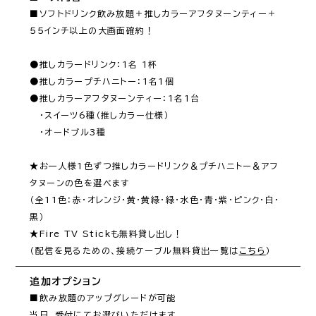
■ソフトドリンク飲み放題＋推しカラーアフタヌーンティー＋
55インチ以上の大画面確約！

●推しカラードリンク：1名 1杯

●推しカラープチハニトー：1名1個

●推しカラーアフタヌーンティー：1名1台

　・スイーツ6種（推しカラー仕様）

　・オードブル3種

★お一人様1色ずつ推しカラードリンク＆プチハニトー＆アフ
タヌーンの色を選べます

（全11色：赤・オレンジ・黄・黄緑・緑・水色・青・紫・ピンク・白・
黒）

★Fire TV Stickも無料貸し出し！

（配信を見るための、接続ケーブル無料貸出一覧は
こちら
追加オプション
■飲み放題のアップグレードが可能

当日、受付にてお選びいただけます。
