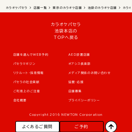
カラオケパセラ
店舗一覧
東京のカラオケ店舗
池袋のカラオケ店舗
カラ
カラオケパセラ
池袋本店の
TOPへ戻る
店舗を選んでWEB予約
AED設置店舗
パセラマガジン
オアシス倶楽部
リクルート・採用情報
メディア関係のお問い合わせ
パセラの社会貢献
協賛・応援
ご利用上のご注意
店舗募集
会社概要
プライバシーポリシー
Copyright 2016 NEWTON Corporation
よくあるご質問
ご予約