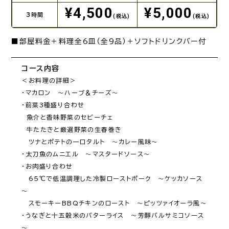
¥4,500
¥5,000
3時間
(税込)
(税込)
■部屋料金＋料理全6皿（全9品）＋ソフトドリンクバー付
コース内容
＜お料理の詳細＞

・マカロン　～ハーブ＆チーズ～

・前菜3種盛り合わせ 

　魚介と香味野菜のセビーチェ 

　牛たたきと厳選野菜の生春巻き 

　ツナとポテトの一口タルト　～カレー風味～

・太刀魚のムニエル　～マスタードソース～

・お肉盛り合わせ

　65℃で低温調理した冷製ローストポーク　～ケッカソース
～

　スモーキーBBQチキンのロースト　～ピッツァイオーラ風～

・うなぎと十五穀米のバターライス　～芳醇バルサミコソース
～
