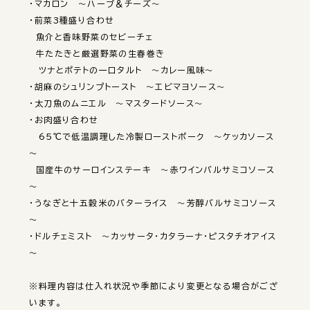
・マカロン　～ハーブ＆チーズ～

・前菜3種盛り合わせ

　魚介と香味野菜のセビーチェ

　牛たたきと厳選野菜の生春巻き

　ツナとポテトの一口タルト　～カレー風味～

・胡麻のシュリンプトースト　～エビマヨソース～

・太刀魚のムニエル　～マスタードソース～

・お肉盛り合わせ

　65℃で低温調理した冷製ローストポーク　～ケッカソース
～

　国産牛のサーロインステーキ　～赤ワインバルサミコソース
～

・うなぎと十五穀米のバターライス　～芳醇バルサミコソース
～

・ドルチェミスト　～カッサータ・カタラーナ・ピスタチオアイス
～

※料理内容は仕入れ状況や季節により変更となる場合がござ
います。