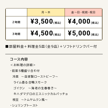
月～木
金～日・祝前・祝日
¥3,500
¥4,000
2時間
(税込)
(税込)
¥4,500
¥5,000
3時間
(税込)
(税込)
■部屋料金＋料理全5皿（全9品）＋ソフトドリンクバー付
コース内容
＜お料理の詳細＞

・前菜5種盛り合わせ

　冷菜　～自家製ローストビーフ～

　ライム香る合鴨スモーク

　ゴイクン　～海老の生春巻き～

　キハダマグロのエスニックカルパッチョ

　枝豆　～トムヤムクン風～

・シュリンプトースト
