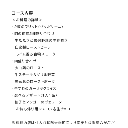
コース内容
＜お料理の詳細＞

・2種のフリット（ゼッポリーニ）

・肉の前菜3種盛り合わせ

　牛たたきと厳選野菜の生春巻き

　自家製ローストビーフ

　ライム香る合鴨スモーク

・肉盛り合わせ

　大山鶏のロースト

　牛ステーキ&グリル野菜

　三元豚のローストポーク

・牛すじのガーリックライス

・選べるデザート（1人1品）

　柚子とマンゴーのヴェリーヌ

　お持ち帰り用マカロン＆生チョコ

※料理内容は仕入れ状況や季節により変更となる場合がござ