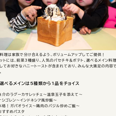
料理は家族で分け合えるよう、ボリュームアップしてご提供！
ットには、前菜3種盛り、人気のパセチキ＆ポテト、選べるメイン料理
してお好きなハニートーストが含まれており、みんな大満足の内容
。
選べるメインは5種類から1品をチョイス
魚介のラグーカサレッチェ～温泉玉子を添えて～
ナシゴレン～インドネシア風炒飯～
本格！ガパオライス～鶏肉のバジル炒めご飯～
おすすめパスタ