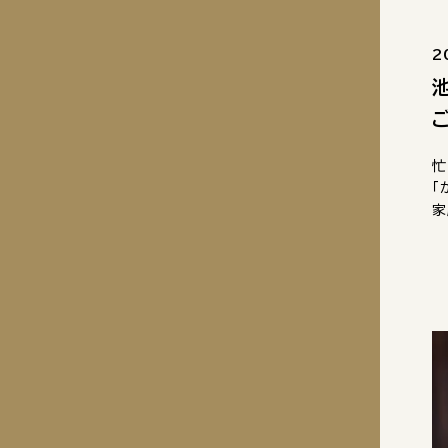
2
忙
「
家