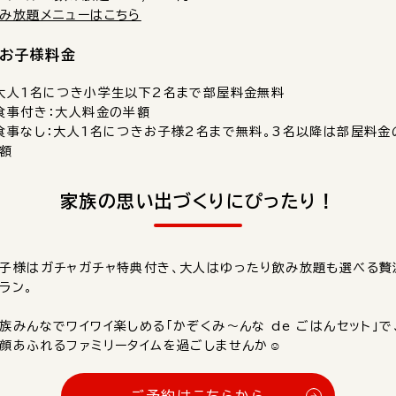
み放題メニューはこちら
お子様料金
大人1名につき小学生以下2名まで部屋料金無料
食事付き：大人料金の半額
食事なし：大人1名につきお子様2名まで無料。3名以降は部屋料金
額
家族の思い出づくりにぴったり！
子様はガチャガチャ特典付き、大人はゆったり飲み放題も選べる贅
ラン。
族みんなでワイワイ楽しめる「かぞくみ～んな de ごはんセット」で
顔あふれるファミリータイムを過ごしませんか☺️
ご予約はこちらから