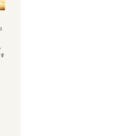
カ
ン
ます