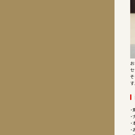
お
セ
そ
す
・
・
・
・