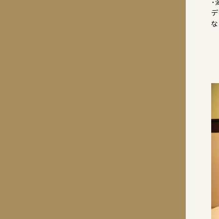
・
デ
な