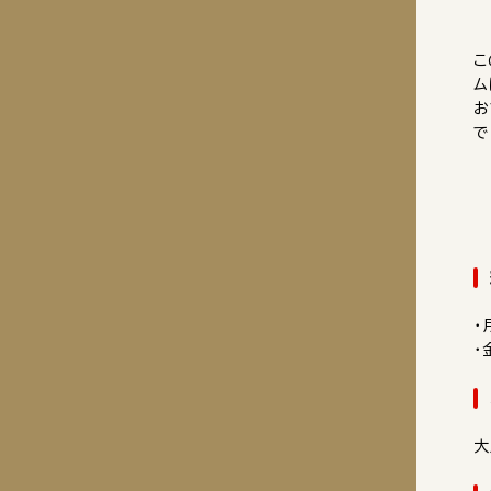
こ
ム
お
で
・
・
大