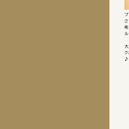
プ
さ
希
ル
大
ク
♪