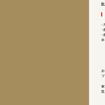
飲
・
・
・
半
お
プ
家
笑