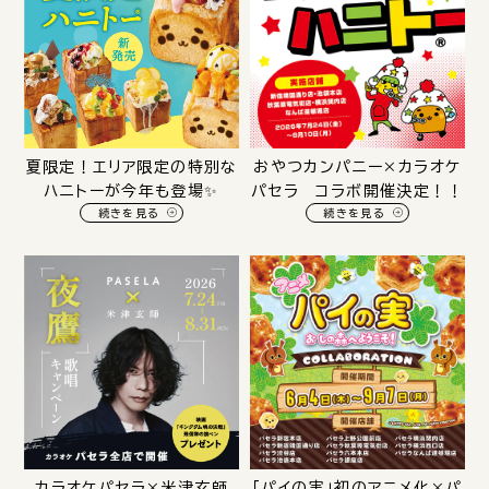
夏限定！エリア限定の特別な
おやつカンパニー×カラオケ
ハニトーが今年も登場✨️
パセラ コラボ開催決定！！
続きを見る
続きを見る
カラオケパセラ×米津玄師
「パイの実」初のアニメ化×パ