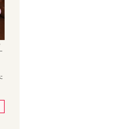
お
ー
ム
に