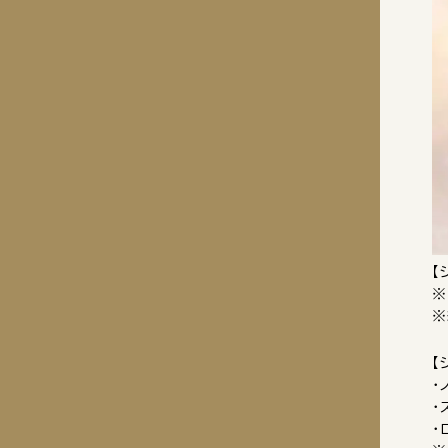
【
※
※
【
・
・
・