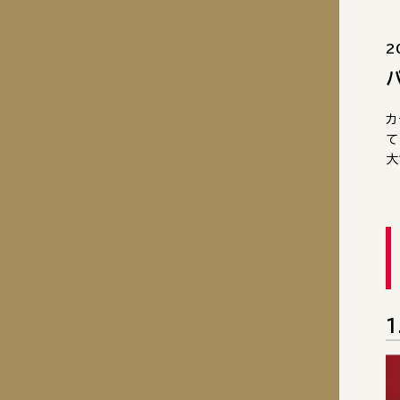
2
カ
て
大