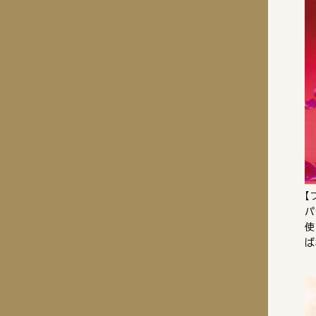
【
パ
使
ば