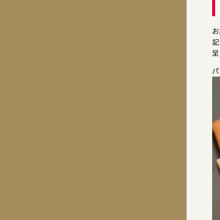
お
記
呈
パ