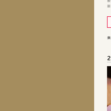
※
※
来