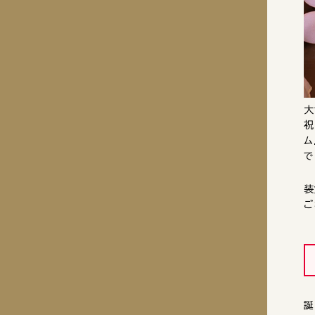
大
祝
ム
で
装
ご
誕