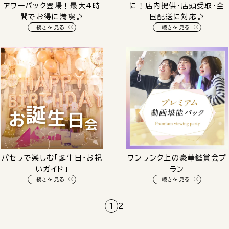
アワーパック登場！最大4時
に！店内提供・店頭受取・全
間でお得に満喫♪
国配送に対応♪
続きを見る
続きを見る
パセラで楽しむ「誕生日・お祝
ワンランク上の豪華鑑賞会プ
いガイド」
ラン
続きを見る
続きを見る
1
2