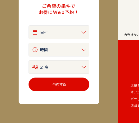
ご希望の条件で
お得にWeb予約！
日付
カラオケ
時間
2 名
予約する
店舗
オア
パセ
店舗