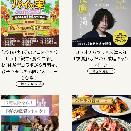
「パイの実」初のアニメ化×パ
カラオケパセラ×米津玄師
セラ！“観て・食べて楽し
「夜鷹」（よだか） 歌唱キャン
む”体験型コラボが6月開始、
ペーン
親子で楽しめる限定メニュー
続きを見る
も登場！
続きを見る