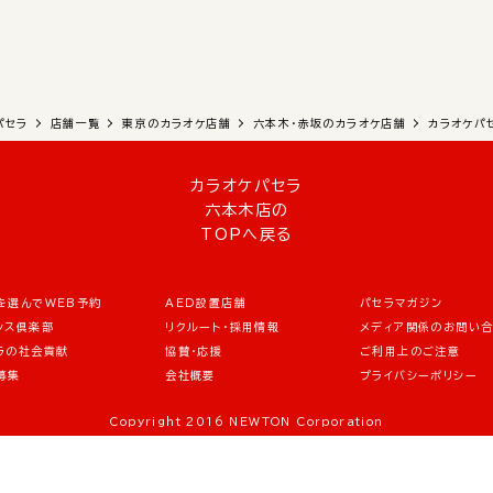
パセラ
店舗一覧
東京のカラオケ店舗
六本木・赤坂のカラオケ店舗
カラオケパ
カラオケパセラ
六本木店の
TOPへ戻る
を選んでWEB予約
AED設置店舗
パセラマガジン
シス倶楽部
リクルート・採用情報
メディア関係のお問い
ラの社会貢献
協賛・応援
ご利用上のご注意
募集
会社概要
プライバシーポリシー
Copyright 2016 NEWTON Corporation