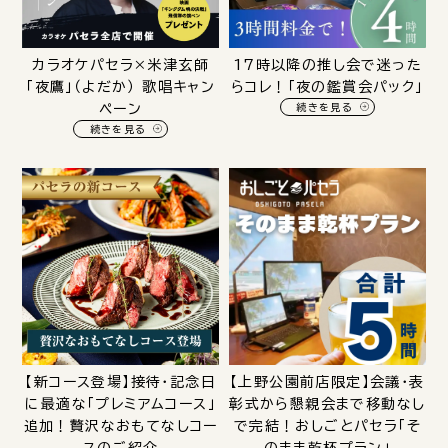
カラオケパセラ×米津玄師
17時以降の推し会で迷った
「夜鷹」（よだか） 歌唱キャン
らコレ！「夜の鑑賞会パック」
ペーン
続きを見る
続きを見る
【新コース登場】接待・記念日
【上野公園前店限定】会議・表
に最適な「プレミアムコース」
彰式から懇親会まで移動なし
追加！贅沢なおもてなしコー
で完結！おしごとパセラ「そ