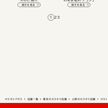
スのご紹介
のまま乾杯プラン」
続きを見る
続きを見る
1
2
3
カラオケパセラ
店舗一覧
東京のカラオケ店舗
上野のカラオケ店舗
カラ