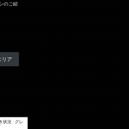
ンのご紹
エリア