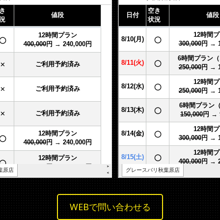
WEBで問い合わせる