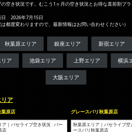
ブの空き状況です。むこう1ヶ月の空き状況とお得な直前割プラ
日 2026年7月15日
況は都度変わりますので、最新情報はお問い合わせください）
秋葉原エリア
銀座エリア
新宿エリア
エリア
池袋エリア
上野エリア
横浜
大阪エリア
エリア
秋葉原店
グレースバリ秋葉原店