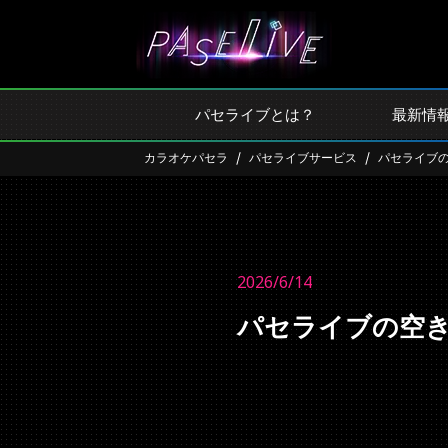
パセライブとは？
最新情
カラオケパセラ
パセライブサービス
パセライブ
2026/6/14
パセライブの空