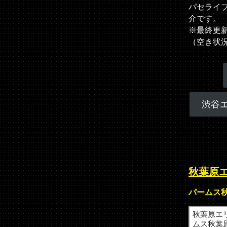
パセライ
介です。
※最終更新
（空き状
渋谷
秋葉原
パームス