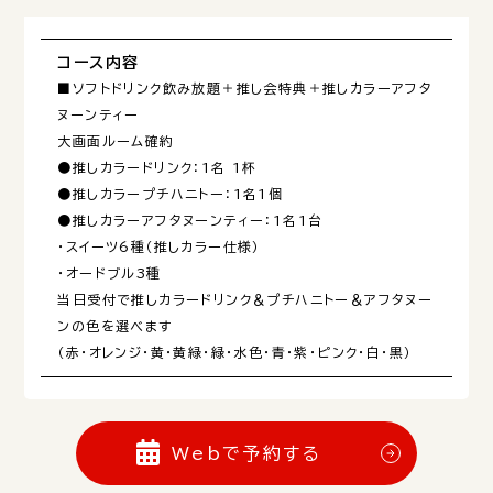
コース内容
■ソフトドリンク飲み放題＋推し会特典＋推しカラーアフタ
ヌーンティー
大画面ルーム確約
●推しカラードリンク：1名 1杯
●推しカラープチハニトー：1名1個
●推しカラーアフタヌーンティー：1名1台
・スイーツ6種（推しカラー仕様）
・オードブル3種
当日受付で推しカラードリンク＆プチハニトー＆アフタヌー
ンの色を選べます
（赤・オレンジ・黄・黄緑・緑・水色・青・紫・ピンク・白・黒）
Webで予約する