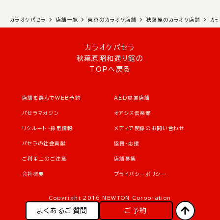
カラオケパセラ
店舗一覧
東京のカラオケ店舗
秋葉原のカラオケ店舗
カ
カラオケパセラ
秋葉原昭和通り館の
TOPへ戻る
店舗を選んでWEB予約
AED設置店舗
パセラマガジン
オアシス倶楽部
リクルート・採用情報
メディア関係のお問い合わせ
パセラの社会貢献
協賛・応援
ご利用上のご注意
店舗募集
会社概要
プライバシーポリシー
Copyright 2016 NEWTON Corporation
よくあるご質問
ご予約