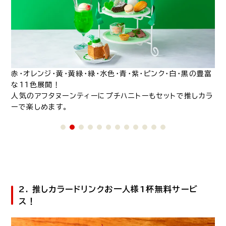
豊富
赤・オレンジ・黄・黄緑・緑・水色・青・紫・ピンク・白・黒の豊富
赤
な11色展開！
な
カラ
人気のアフタヌーンティーにプチハニトーもセットで推しカラ
人
ーで楽しめます。
ー
2. 推しカラードリンクお一人様1杯無料サービ
ス！