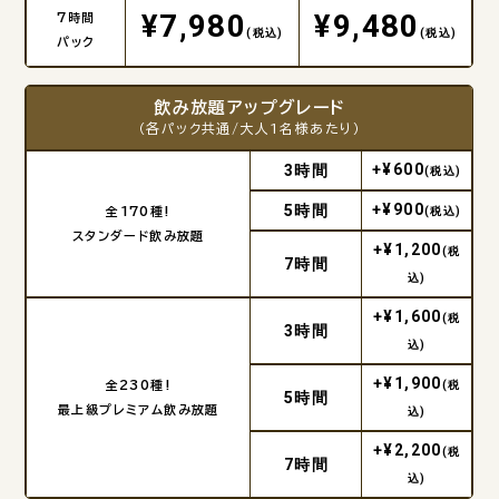
¥7,980
¥9,480
7時間
(税込)
(税込)
パック
飲み放題アップグレード
（各パック共通/大人1名様あたり）
+¥600
3時間
(税込)
+¥900
5時間
全170種!
(税込)
スタンダード飲み放題
+¥1,200
(税
7時間
込)
+¥1,600
(税
3時間
込)
+¥1,900
全230種!
(税
5時間
最上級プレミアム飲み放題
込)
+¥2,200
(税
7時間
込)