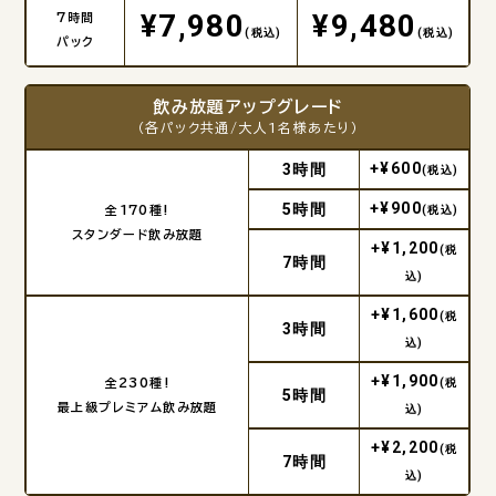
¥7,980
¥9,480
7時間
(税込)
(税込)
パック
飲み放題アップグレード
（各パック共通/大人1名様あたり）
+¥600
3時間
(税込)
+¥900
5時間
全170種!
(税込)
スタンダード飲み放題
+¥1,200
(税
7時間
込)
+¥1,600
(税
3時間
込)
+¥1,900
全230種!
(税
5時間
最上級プレミアム飲み放題
込)
+¥2,200
(税
7時間
込)