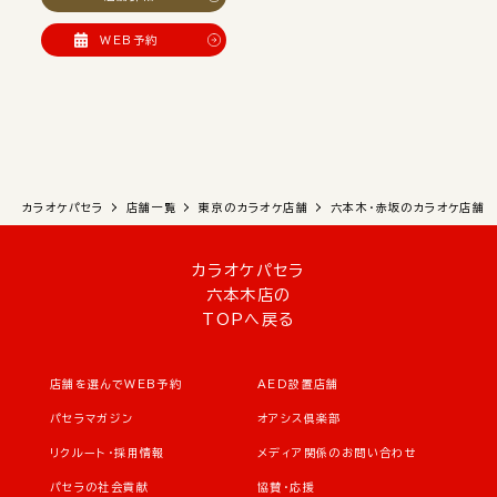
WEB予約
カラオケパセラ
店舗一覧
東京のカラオケ店舗
六本木・赤坂のカラオケ店舗
カラオケパセラ
六本木店の
TOPへ戻る
店舗を選んでWEB予約
AED設置店舗
パセラマガジン
オアシス倶楽部
リクルート・採用情報
メディア関係のお問い合わせ
パセラの社会貢献
協賛・応援