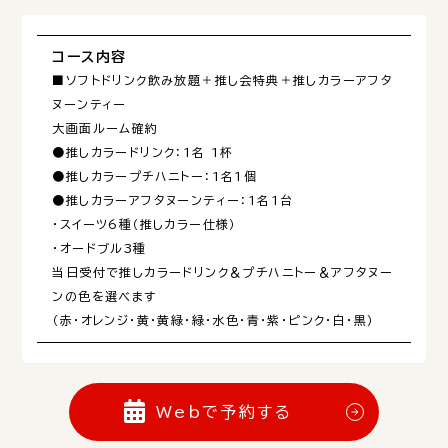
コース内容
■ソフトドリンク飲み放題＋推し会特典＋推しカラーアフタ
ヌーンティー
大画面ルーム確約
●推しカラードリンク：1名 1杯
●推しカラープチハニトー：1名1個
●推しカラーアフタヌーンティー：1名1台
・スイーツ6種（推しカラー仕様）
・オードブル3種
当日受付で推しカラードリンク＆プチハニトー＆アフタヌー
ンの色を選べます
（赤・オレンジ・黄・黄緑・緑・水色・青・紫・ピンク・白・黒）
Webで予約する