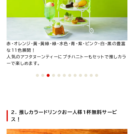
豊富
赤・オレンジ・黄・黄緑・緑・水色・青・紫・ピンク・白・黒の豊富
赤
な11色展開！
な
カラ
人気のアフタヌーンティーにプチハニトーもセットで推しカラ
人
ーで楽しめます。
ー
2. 推しカラードリンクお一人様1杯無料サービ
ス！