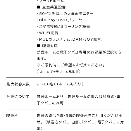
・フラットルーム
■ 全室共通設備
・50インチ以上の大画面モニター
・Blu-ray・DVDプレーヤー
・スマホ接続/ミラーリング設備
・Wi-Fi完備
・MUEカラシステム（DAM・JOY統合）
■ 喫煙対応
禁煙ルームと電子タバコ専用のお部屋が選択でき
ます。
※ご予約時にご希望をお伝えください。
ルームギャラリーを見る
最大収容人数
2〜80名（1ルームあたり）
分煙について
禁煙ルームあり 喫煙ルームの場合は加熱式・電
子タバコのみ可
喫煙所
喫煙の際は2階・3階の喫煙所をご利用くださいま
せ。 （紙巻きタバコ・加熱式タバコ・電子タバコに対
応）