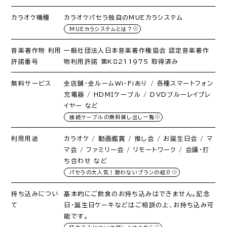
カラオケ機種
カラオケパセラ独自のMUEカラシステム
MUEカラシステムとは？
音楽著作物 利用
一般社団法人日本音楽著作権協会 認定音楽著作
許諾番号
物利用許諾 第K8211975 取得済み
無料サービス
全店舗・全ルームWi-Fiあり / 各種スマートフォン
充電器 / HDMIケーブル / DVDブルーレイプレ
イヤー など
接続ケーブルの無料貸し出し一覧
利用用途
カラオケ / 動画鑑賞 / 推し会 / お誕生日会 / マ
マ会 / ファミリー会 / リモートワーク / 会議・打
ち合わせ など
パセラの大人気！歌わないプランの紹介
持ち込みについ
基本的にご飲食のお持ち込みはできません。記念
て
日・誕生日ケーキなどはご相談の上、お持ち込み可
能です。