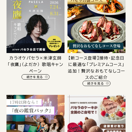
カラオケパセラ×米津玄師
【新コース登場】接待・記念日
「夜鷹」（よだか） 歌唱キャン
に最適な「プレミアムコース」
ペーン
追加！贅沢なおもてなしコー
続きを見る
スのご紹介
続きを見る