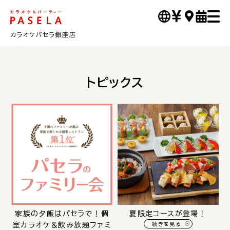
カラオケパセラ銀座店
トピックス
家族の夕飯はパセラで！個
夏限定コースが登場！
室カラオケ＆飲み放題ファミ
続きを見る