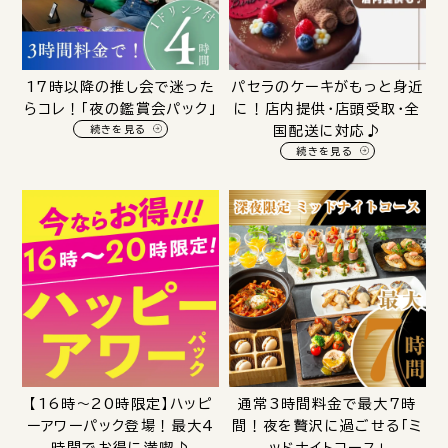
17時以降の推し会で迷った
パセラのケーキがもっと身近
らコレ！「夜の鑑賞会パック」
に！店内提供・店頭受取・全
続きを見る
国配送に対応♪
続きを見る
【16時～20時限定】ハッピ
通常3時間料金で最大7時
ーアワーパック登場！最大4
間！夜を贅沢に過ごせる「ミ