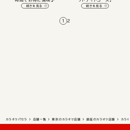
時間でお得に満喫♪
ッドナイトコース」
続きを見る
続きを見る
1
2
カラオケパセラ
店舗一覧
東京のカラオケ店舗
銀座のカラオケ店舗
カラオ