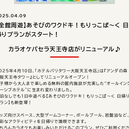
025.04.09
【全館周遊】あそびのワクドキ！もりっこぱ～く 日
帰りプランがスタート！
カラオケパセラ天王寺店がリニューアル♪
025年4月10日、「ホテルバリタワー大阪天王寺店」は『アンダの森
阪天王寺タワー』としてリニューアルオープン！
子様から大人まで楽しめる無料の館内施設が充実した“オールイン
ーシブホテル”に生まれ変わりました。
泊なしでも1日中遊べる【あそびのワクドキ！もりっこぱ～く 日帰
ラン】も新登場！
ッズ向けスペース、大型ゲームコーナー、ボールプール、岩盤浴など
彩なアクティビティを日帰りで満喫できます。
ちろんカラオケもお楽しみいただけるこのプラン、ぜひご利用くだ