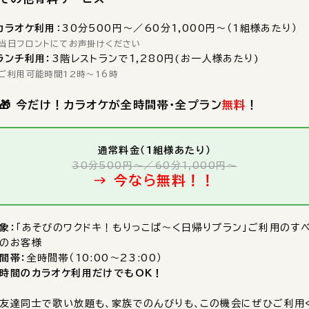
カラオケ利用
：30分500円～／60分1,000円～（1組様あたり）
当日フロントにてお声掛けください
ランチ利用：
3階レストランで1,280円(お一人様あたり)
ご利用可能時間12時～16時
🎁 今だけ！カラオケが全時間帯・全プラン
無料
！
通常料金（1組様あたり）
30分500円〜／60分1,000円〜
→ 今なら無料！！
象：
「あそびのワクドキ！もりっこぱ～く日帰りプラン」ご利用のす
のお客様
間帯：
全時間帯（10:00〜23:00）
時間のカラオケ利用だけでもOK！
友達同士で歌い放題も、家族でのんびりも、この機会にぜひご利用