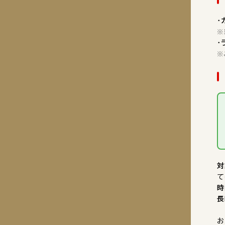
・
※
・
※
対
て
時
長
お