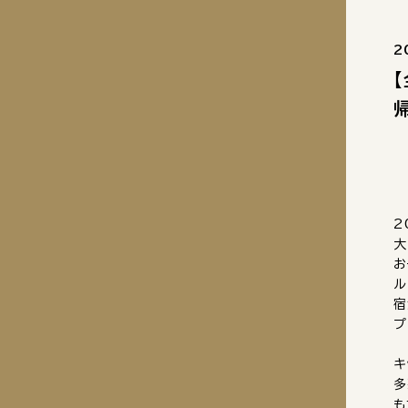
2
2
大
お
ル
宿
プ
キ
多
も