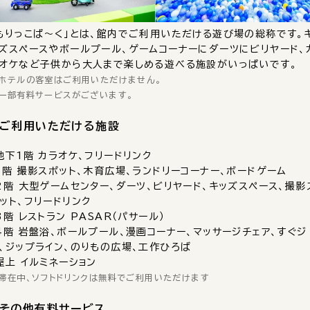
もりっこぱ～く」とは、館内でご利用いただける遊び場の総称です。
ズスペースやボールプール、ゲームコーナーにダーツにビリヤード、
オケなど子供から大人まで楽しめる遊べる施設がいっぱいです。
ホテルの客室はご利用いただけません。
一部有料サービスがございます。
ご利用いただける施設
地下1階 カラオケ、フリードリンク
1階 撮影スポット、木育広場、ランドリーコーナー、ボードゲーム
2階 大型ゲームセンター、ダーツ、ビリヤード、キッズスペース、撮影
ット、フリードリンク
3階 レストラン PASAR（パサール）
4階 岩盤浴、ボールプール、漫画コーナー、マッサージチェア、すぐジ
、ジップライン、のりもの広場、工作ひろば
屋上 イルミネーション
滞在中、ソフトドリンクは無料でご利用いただけます
その他有料サービス