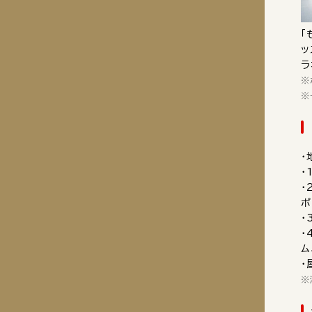
「
ッ
ラ
※
※
・
・
・
ポ
・
・
ム
・
※