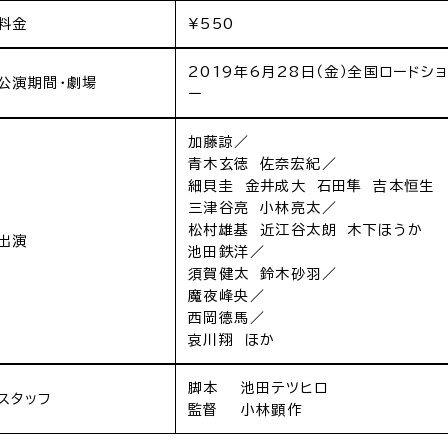
料金
¥550
2019年6月28日（金）全国ロードショ
公演期間・劇場
ー
加藤諒／
青木玄徳 佐奈宏紀／
細貝圭 金井成大 石田隼 吉本恒生
三津谷亮 小林亮太／
松村雄基 近江谷太朗 木下ほうか
出演
池田鉄洋／
須賀健太 鈴木砂羽／
魔夜峰央／
西岡德馬／
哀川翔 ほか
脚本 池田テツヒロ
スタッフ
監督 小林顕作