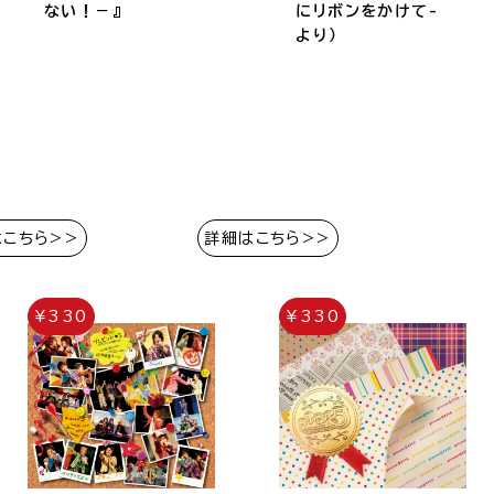
ない！－』
にリボンをかけて-
より）
はこちら>>
詳細はこちら>>
¥330
¥330