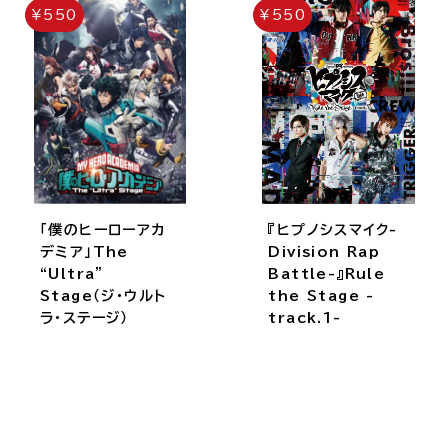
¥550
¥550
「僕のヒーローアカ
『ヒプノシスマイク-
デミア」The
Division Rap
“Ultra”
Battle-』Rule
Stage（ジ・ウルト
the Stage -
ラ・ステージ）
track.1-