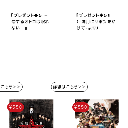
『プレゼント◆5 －
『プレゼント◆5』
恋するオトコは眠れ
（-満月にリボンをか
ない－』
けて-より）
はこちら>>
詳細はこちら>>
¥550
¥550