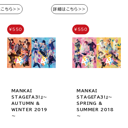
はこちら>>
詳細はこちら>>
¥550
¥550
MANKAI
MANKAI
STAGE『A3!』～
STAGE『A3!』～
AUTUMN &
SPRING &
WINTER 2019
SUMMER 2018
～
～