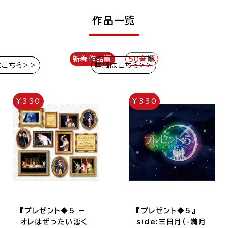
作品一覧
新着作品順
50音順
はこちら>>
詳細はこちら>>
¥330
¥330
『プレゼント◆5 －
『プレゼント◆5』
オレはぜったい悪く
side:三日月（-満月